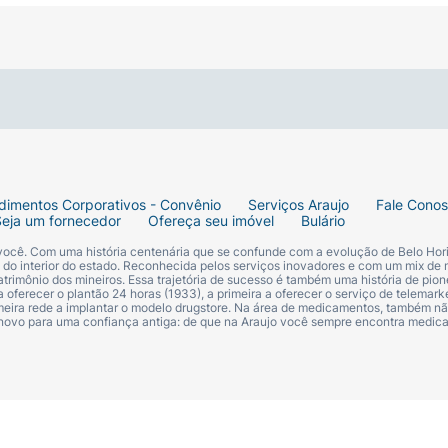
dimentos Corporativos - Convênio
Serviços Araujo
Fale Cono
Seja um fornecedor
Ofereça seu imóvel
Bulário
 você. Com uma história centenária que se confunde com a evolução de Belo Hori
s do interior do estado. Reconhecida pelos serviços inovadores e com um mix de 
trimônio dos mineiros. Essa trajetória de sucesso é também uma história de pion
 oferecer o plantão 24 horas (1933), a primeira a oferecer o serviço de telemarke
primeira rede a implantar o modelo drugstore. Na área de medicamentos, também nã
 novo para uma confiança antiga: de que na Araujo você sempre encontra medi