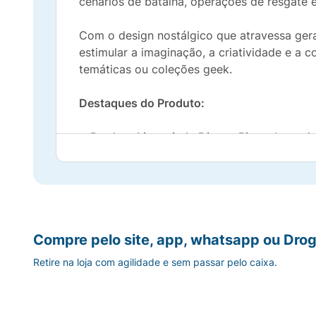
cenários de batalha, operações de resgate e
Com o design nostálgico que atravessa gera
estimular a imaginação, a criatividade e a 
temáticas ou coleções geek.
Destaques do Produto:
Produto Licenciado Disney Pixar:
Autentic
Variedade de Poses:
Inclui 16 moldes dist
Clássico Atemporal:
O brinquedo tradicio
Compre pelo site, app, whatsapp ou Drog
Segurança:
Recomendado para crianças a p
Retire na loja com agilidade e sem passar pelo caixa.