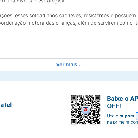
 muita diversão estratégica.
ções, esses soldadinhos são leves, resistentes e possuem 
coordenação motora das crianças, além de servirem como it
idade garantida com os personagens oficiais da franquia.
Ver mais...
intos (sentado, em pé, rastejando, etc.) para máxima versat
nal que nunca sai de moda, agora com a qualidade Toyng.
Baixe o A
atel
artir de 4 anos, feito com material atóxico e durável.
OFF!
Use o
cupom
na primeira co