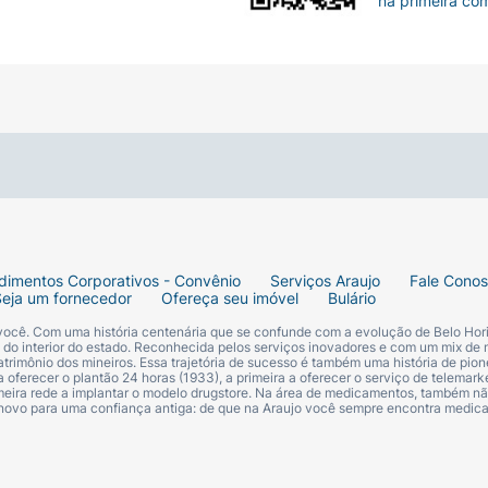
na primeira co
dimentos Corporativos - Convênio
Serviços Araujo
Fale Cono
Seja um fornecedor
Ofereça seu imóvel
Bulário
 você. Com uma história centenária que se confunde com a evolução de Belo Hori
s do interior do estado. Reconhecida pelos serviços inovadores e com um mix de 
trimônio dos mineiros. Essa trajetória de sucesso é também uma história de pion
 oferecer o plantão 24 horas (1933), a primeira a oferecer o serviço de telemarke
primeira rede a implantar o modelo drugstore. Na área de medicamentos, também nã
 novo para uma confiança antiga: de que na Araujo você sempre encontra medi