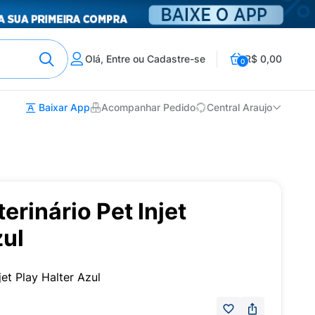
Olá, Entre ou Cadastre-se
R$ 0,00
0
Baixar App
Acompanhar Pedido
Central Araujo
erinário Pet Injet
zul
jet Play Halter Azul