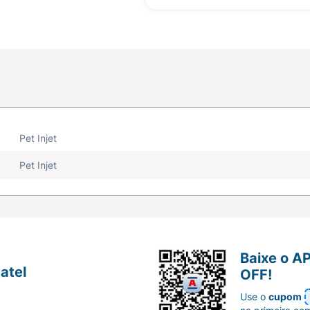
Pet Injet
Pet Injet
Baixe o A
atel
OFF!
Use o
cupom