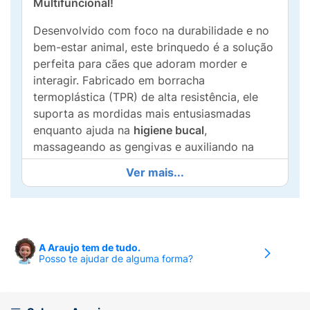
Multifuncional!
Desenvolvido com foco na durabilidade e no
bem-estar animal, este brinquedo é a solução
perfeita para cães que adoram morder e
interagir. Fabricado em borracha
termoplástica (TPR) de alta resistência, ele
suporta as mordidas mais entusiasmadas
enquanto ajuda na
higiene bucal
,
massageando as gengivas e auxiliando na
redução do tártaro graças à sua superfície
Ver mais...
com textura de relevo.
Destaques do Produto:
Design Ergonômico:
O formato com duas
A Araujo tem de tudo.
alças circulares facilita a pegada tanto para
Posso te ajudar de alguma forma?
o pet quanto para o tutor, sendo excelente
para brincadeiras de
cabo de guerra
.
Saúde Oral:
As protuberâncias