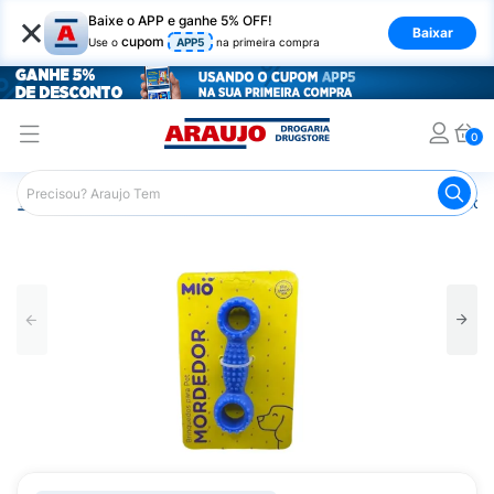
×
Baixe o APP e ganhe 5% OFF!
Baixar
cupom
Use o
APP5
na primeira compra
0
Araujo
Pet Shop
Cachorros
Brinquedos para Cachorr