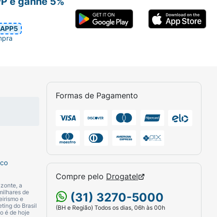
PP e ganhe 5%
APP5
mpra
Formas de Pagamento
sco
Compre pelo
Drogatel
zonte, a
milhares de
(31) 3270-5000
eirismo e
ting do Brasil
(BH e Região) Todos os dias, 06h às 00h
o é de hoje