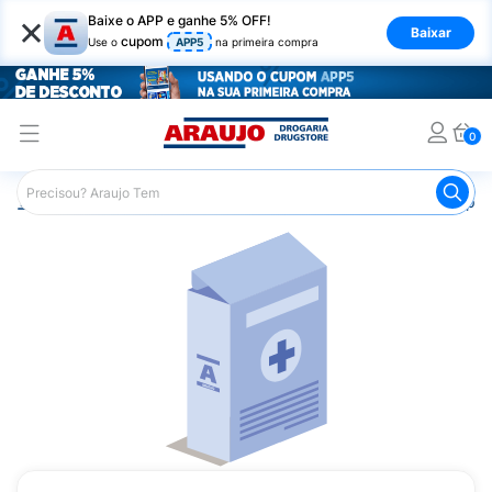
×
Baixe o APP e ganhe 5% OFF!
Baixar
cupom
Use o
APP5
na primeira compra
0
Araujo
Medicamentos
Saúde dos Olhos
Remédio par