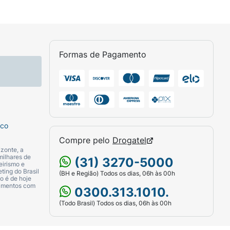
Formas de Pagamento
sco
Compre pelo
Drogatel
zonte, a
milhares de
(31) 3270-5000
eirismo e
ting do Brasil
(BH e Região) Todos os dias, 06h às 00h
o é de hoje
camentos com
0300.313.1010.
(Todo Brasil) Todos os dias, 06h às 00h