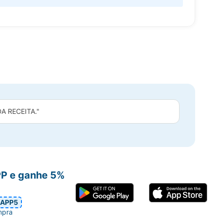
 RECEITA."
PP e ganhe 5%
APP5
mpra