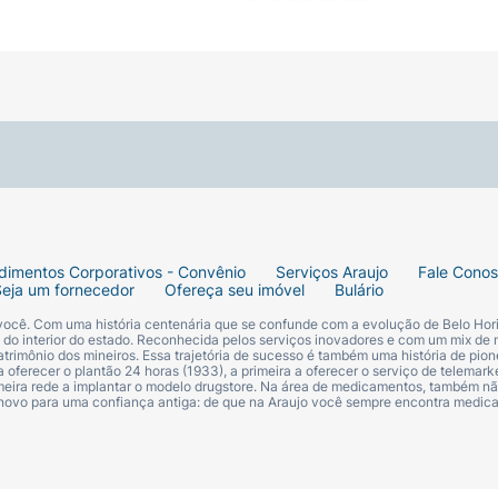
dimentos Corporativos - Convênio
Serviços Araujo
Fale Cono
Seja um fornecedor
Ofereça seu imóvel
Bulário
 você. Com uma história centenária que se confunde com a evolução de Belo Hori
s do interior do estado. Reconhecida pelos serviços inovadores e com um mix de 
trimônio dos mineiros. Essa trajetória de sucesso é também uma história de pion
 oferecer o plantão 24 horas (1933), a primeira a oferecer o serviço de telemarke
primeira rede a implantar o modelo drugstore. Na área de medicamentos, também nã
 novo para uma confiança antiga: de que na Araujo você sempre encontra medi