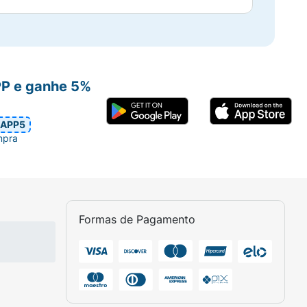
PP e ganhe 5%
APP5
mpra
Formas de Pagamento