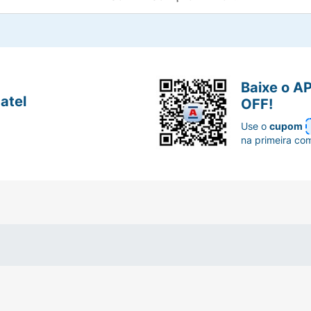
Baixe o A
atel
OFF!
Use o
cupom
na primeira co