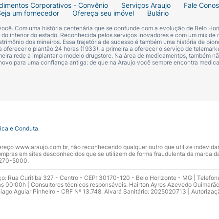
dimentos Corporativos - Convênio
Serviços Araujo
Fale Cono
Seja um fornecedor
Ofereça seu imóvel
Bulário
 você. Com uma história centenária que se confunde com a evolução de Belo Hori
s do interior do estado. Reconhecida pelos serviços inovadores e com um mix de 
trimônio dos mineiros. Essa trajetória de sucesso é também uma história de pion
 oferecer o plantão 24 horas (1933), a primeira a oferecer o serviço de telemarke
primeira rede a implantar o modelo drugstore. Na área de medicamentos, também nã
 novo para uma confiança antiga: de que na Araujo você sempre encontra medi
tica e Conduta
ndereço www.araujo.com.br, não reconhecendo qualquer outro que utilize indevid
pras em sites desconhecidos que se utilizem de forma fraudulenta da marca d
 3270-5000.
ço: Rua Curitiba 327 - Centro - CEP: 30170-120 - Belo Horizonte - MG | Telefon
s 00:00h | Consultores técnicos responsáveis: Hairton Ayres Azevedo Guimarã
hiago Aguiar Pinheiro - CRF Nº 13.748. Alvará Sanitário: 2025020713 | Autorizaç