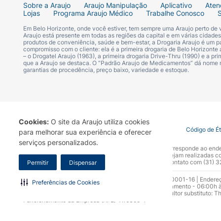
Sobre a Araujo
Araujo Manipulação
Aplicativo
Aten
Lojas
Programa Araujo Médico
Trabalhe Conosco
Em Belo Horizonte, onde você estiver, tem sempre uma Araujo perto de
Araujo está presente em todas as regiões da capital e em várias cidade
produtos de conveniência, saúde e bem-estar, a Drogaria Araujo é um pa
compromisso com o cliente: ela é a primeira drogaria de Belo Horizonte a
– o Drogatel Araujo (1963), a primeira drogaria Drive-Thru (1990) e a 
que a Araujo se destaca. O “Padrão Araujo de Medicamentos” dá nome
garantias de procedência, preço baixo, variedade e estoque.
Cookies:
O site da Araujo utiliza cookies
Termo de Uso
Portal da Privacidade
Covid-19
Código de É
para melhorar sua experiência e oferecer
serviços personalizados.
A Drogaria Araujo S/A informa que o seu site oficial corresponde ao e
marca. Para sua segurança recomendamos que não sejam realizadas com
Araujo S.A. Em caso de dúvidas, gentileza entrar em contato com (31)
Permitir
Dispensar
Razão Social: Drogaria Araujo S.A | CNPJ: 17.256.512.0001-16 | Endere
Preferências de Cookies
0300.313.1010 e (31) 3270-5000 Horário de funcionamento - 06:00h à
10.965 | Yasmin Silva Alvarenga – CRF 52.584 - Consultor substituto: T
Funcionamento da Empresa (AFE): 7.16355-1