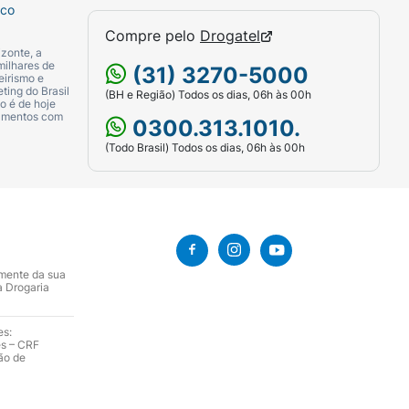
sco
Compre pelo
Drogatel
zonte, a
milhares de
(31) 3270-5000
eirismo e
ting do Brasil
(BH e Região) Todos os dias, 06h às 00h
o é de hoje
camentos com
0300.313.1010.
(Todo Brasil) Todos os dias, 06h às 00h
amente da sua
a Drogaria
es:
es – CRF
ão de