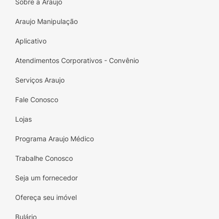
Sobre a Araujo
Modo de Uso :
Araujo Manipulação
Aplique abundantemente sobre a pele 15
Aplicativo
minutos antes da exposição ao sol.
Atendimentos Corporativos - Convênio
Reaplicar sempre, após sudorese intensa,
nadar ou banhar-se, secar-se com toalha e
Serviços Araujo
durante a exposição ao sol.
Fale Conosco
É necessária a reaplicação do produto para
Lojas
manter a sua efetividade.
Programa Araujo Médico
Trabalhe Conosco
Seja um fornecedor
Ofereça seu imóvel
Bulário