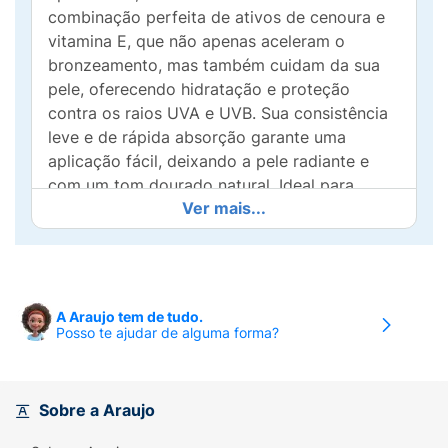
combinação perfeita de ativos de cenoura e
vitamina E, que não apenas aceleram o
bronzeamento, mas também cuidam da sua
pele, oferecendo hidratação e proteção
contra os raios UVA e UVB. Sua consistência
leve e de rápida absorção garante uma
aplicação fácil, deixando a pele radiante e
com um tom dourado natural. Ideal para
Ver mais...
todos os tipos de pele, o Bronzeador
Cenouras & Bronze é o seu aliado para um
verão iluminado e com segurança. Sinta-se
confiante e mostre toda a sua beleza!
A Araujo tem de tudo.
Benefícios :
Posso te ajudar de alguma forma?
Acelera o bronzeado;
Ultraleve;
Sobre a Araujo
Uniformiza tom da pele.