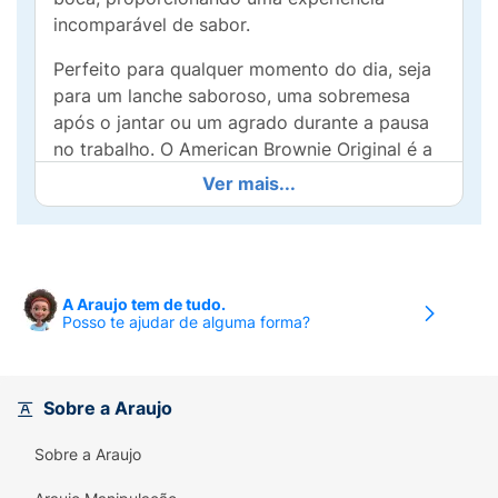
incomparável de sabor.
Perfeito para qualquer momento do dia, seja
para um lanche saboroso, uma sobremesa
após o jantar ou um agrado durante a pausa
no trabalho. O American Brownie Original é a
escolha ideal para quem aprecia um sabor
Ver mais...
rico e autêntico de chocolate.
Prático e pronto para levar, ele combina
conveniência com a deliciosa satisfação que
todos merecem. Experimente o American
A Araujo tem de tudo.
Posso te ajudar de alguma forma?
Brownie Original e descubra como um
clássico pode transformar suas pequenas
pausas em grandes momentos de prazer!
Sobre a Araujo
Sobre a Araujo