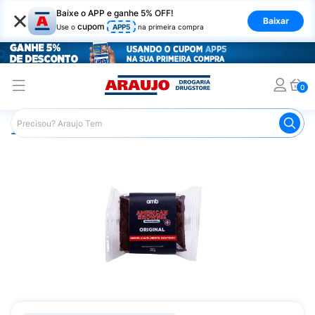
×
Baixe o APP e ganhe 5% OFF!
Baixar
cupom
Use o
APP5
na primeira compra
0
Araujo
Mercado
Doces e Bombonieres
Brownie
Br