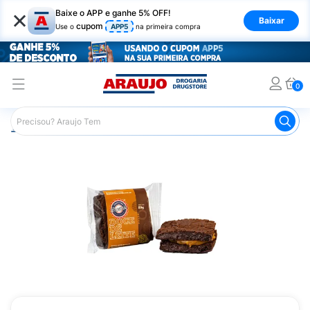
×
Baixe o APP e ganhe 5% OFF!
Baixar
cupom
Use o
APP5
na primeira compra
0
Araujo
Mercado
Doces e Bombonieres
Brownie
B