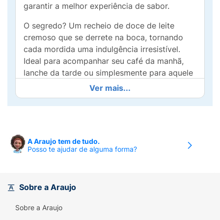
garantir a melhor experiência de sabor.
O segredo? Um recheio de doce de leite
cremoso que se derrete na boca, tornando
cada mordida uma indulgência irresistível.
Ideal para acompanhar seu café da manhã,
lanche da tarde ou simplesmente para aquele
momento de sobremesa especial.
Ver mais...
Pronto para levar a qualquer lugar, o
American Brownie Doce de Leite é a solução
perfeita para quem busca um momento doce
no dia a dia. Experimente e apaixone-se por
A Araujo tem de tudo.
Posso te ajudar de alguma forma?
essa delícia que une o sabor do chocolate
com a cremosidade do doce de leite.
Satisfaça seu paladar e transforme cada
pausa em um instante de prazer!
Sobre a Araujo
Sobre a Araujo