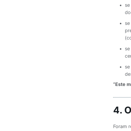
se
do
se
pr
(c
se
ce
se
de
“Este m
4. 
Foram r