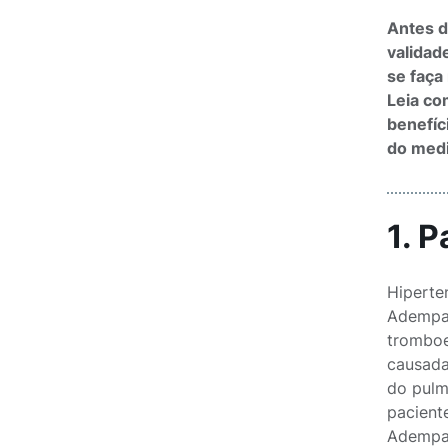
Antes d
validad
se faça
Leia co
benefíc
do med
1. 
Hiperte
Adempas
tromboe
causada
do pulm
paciente
Adempas