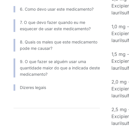
Excipie
6. Como devo usar este medicamento?
laurilsu
7. O que devo fazer quando eu me
1,0 mg 
esquecer de usar este medicamento?
Excipie
laurilsu
8. Quais os males que este medicamento
pode me causar?
1,5 mg 
Excipie
9. O que fazer se alguém usar uma
laurilsu
quantidade maior do que a indicada deste
medicamento?
2,0 mg 
Dizeres legais
Excipie
laurilsu
2,5 mg 
Excipie
laurilsu