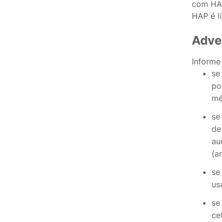
com HAP
HAP é l
Adve
Informe
se
po
mé
se
de
au
(a
se
us
se
ce