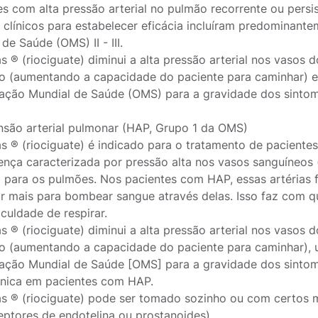
es com alta pressão arterial no pulmão recorrente ou persi
 clínicos para estabelecer eficácia incluíram predominant
de Saúde (OMS) II - III.
 ® (riociguate) diminui a alta pressão arterial nos vasos
io (aumentando a capacidade do paciente para caminhar) e
ação Mundial de Saúde (OMS) para a gravidade dos sintoma
nsão arterial pulmonar (HAP, Grupo 1 da OMS)
 ® (riociguate) é indicado para o tratamento de pacientes
nça caracterizada por pressão alta nos vasos sanguíneos 
 para os pulmões. Nos pacientes com HAP, essas artérias 
ar mais para bombear sangue através delas. Isso faz com q
culdade de respirar.
 ® (riociguate) diminui a alta pressão arterial nos vasos
io (aumentando a capacidade do paciente para caminhar), 
ação Mundial de Saúde [OMS] para a gravidade dos sintomas
línica em pacientes com HAP.
 ® (riociguate) pode ser tomado sozinho ou com certos m
eptores de endotelina ou prostanoides).