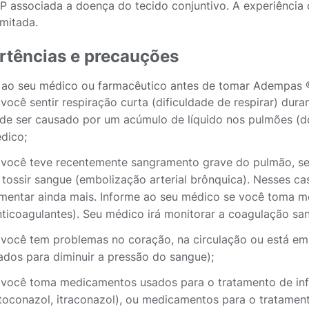
 associada a doença do tecido conjuntivo. A experiência 
imitada.
rtências e precauções
 ao seu médico ou farmacêutico antes de tomar Adempas ®
 você sentir respiração curta (dificuldade de respirar) du
de ser causado por um acúmulo de líquido nos pulmões (d
dico;
 você teve recentemente sangramento grave do pulmão, se
 tossir sangue (embolização arterial brônquica). Nesses c
mentar ainda mais. Informe ao seu médico se você toma m
nticoagulantes). Seu médico irá monitorar a coagulação sa
 você tem problemas no coração, na circulação ou está em
ados para diminuir a pressão do sangue);
 você toma medicamentos usados para o tratamento de inf
toconazol, itraconazol), ou medicamentos para o tratament