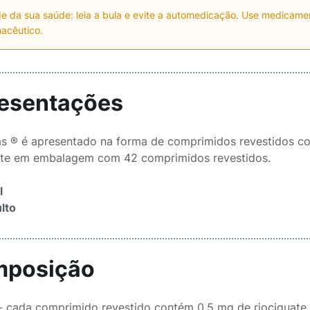
e da sua saúde: leia a bula e evite a automedicação. Use medicam
acêutico.
esentações
 ® é apresentado na forma de comprimidos revestidos com
ate em embalagem com 42 comprimidos revestidos.
l
lto
posição
- cada comprimido revestido contém 0,5 mg de riociguate.