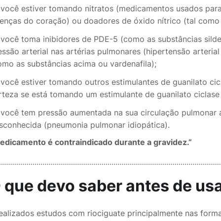
 você estiver tomando nitratos (medicamentos usados para tr
enças do coração) ou doadores de óxido nítrico (tal como a
 você toma inibidores de PDE-5 (como as substâncias sildena
essão arterial nas artérias pulmonares (hipertensão arter
omo as substâncias acima ou vardenafila);
 você estiver tomando outros estimulantes de guanilato cic
rteza se está tomando um estimulante de guanilato ciclase 
 você tem pressão aumentada na sua circulação pulmonar 
sconhecida (pneumonia pulmonar idiopática).
edicamento é contraindicado durante a gravidez.”
O que devo saber antes de u
ealizados estudos com riociguate principalmente nas forma