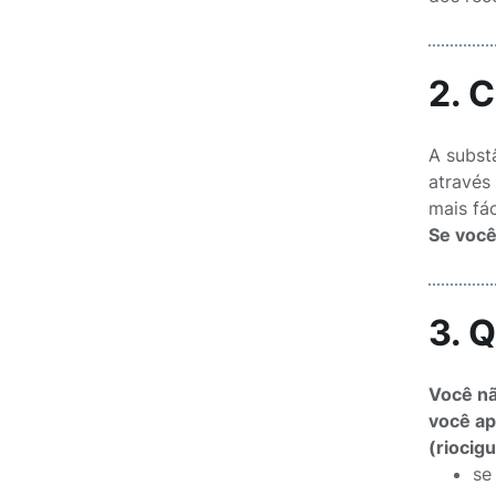
2. 
A substâ
através
mais fá
Se você
3. 
Você nã
você ap
(riocigu
se