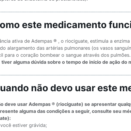
Como este medicamento func
ncia ativa de Adempas ® , o riociguate, estimula a enzima 
 do alargamento das artérias pulmonares (os vasos sanguí
cil para o coração bombear o sangue através dos pulmões
 tiver alguma dúvida sobre o tempo de início de ação d
Quando não devo usar este 
o deve usar Adempas ® (riociguate) se apresentar qualq
resente alguma das condições a seguir, consulte seu méd
ate):
 você estiver grávida;