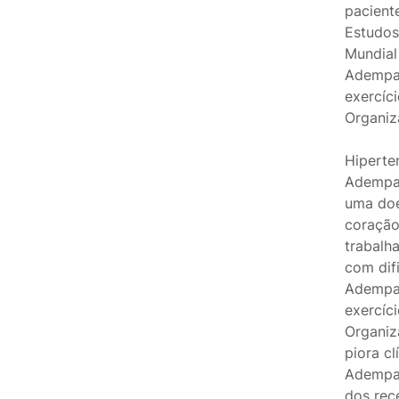
pacient
Estudos
Mundial 
Adempas
exercíc
Organiz
Hiperte
Adempas
uma doe
coração
trabalh
com difi
Adempas
exercíc
Organiz
piora c
Adempas
dos rec