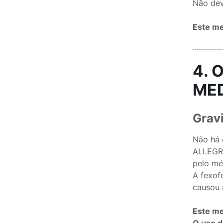
Não dev
Este me
4. 
ME
Grav
Não há 
ALLEGRA
pelo mé
A fexof
causou 
Este me