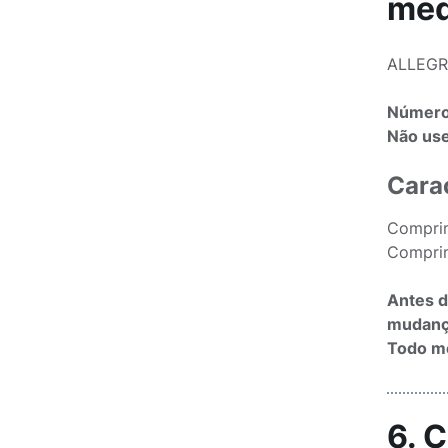
med
ALLEGRA
Número 
Não use
Cara
Comprim
Comprim
Antes d
mudança
Todo me
6. 