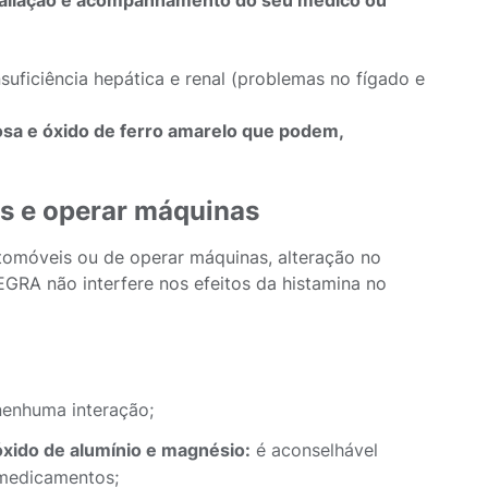
valiação e acompanhamento do seu médico ou
uficiência hepática e renal (problemas no fígado e
rosa e óxido de ferro amarelo que podem,
os e operar máquinas
tomóveis ou de operar máquinas, alteração no
EGRA não interfere nos efeitos da histamina no
nenhuma interação;
óxido de alumínio e magnésio:
é aconselhável
 medicamentos;