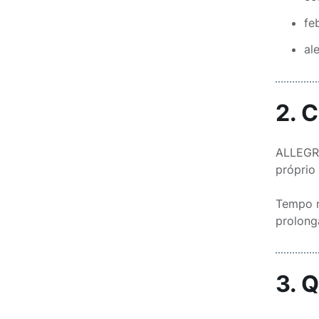
fe
al
2. 
ALLEGRA
próprio
Tempo m
prolong
3. 