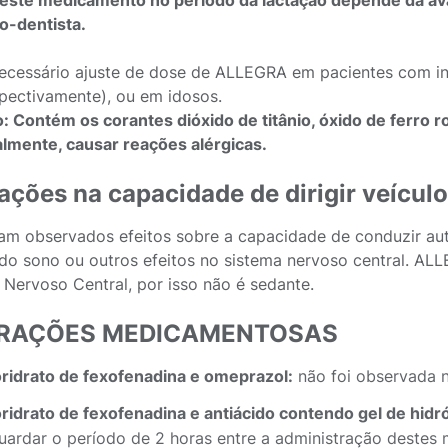
este medicamento no período da lactação depende da a
ão-dentista.
ecessário ajuste de dose de ALLEGRA em pacientes com ins
espectivamente), ou em idosos.
: Contém os corantes dióxido de titânio, óxido de ferro 
lmente, causar reações alérgicas.
ações na capacidade de dirigir veícul
am observados efeitos sobre a capacidade de conduzir au
do sono ou outros efeitos no sistema nervoso central. ALL
 Nervoso Central, por isso não é sedante.
ERAÇÕES MEDICAMENTOSAS
oridrato de fexofenadina e omeprazol:
não foi observada 
oridrato de fexofenadina e antiácido contendo gel de hidr
uardar o período de 2 horas entre a administração destes