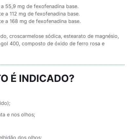
 a 55,9 mg de fexofenadina base.
e a 112 mg de fexofenadina base.
te a 168 mg de fexofenadina base.
zado, croscarmelose sódica, estearato de magnésio,
rogol 400, composto de óxido de ferro rosa e
O É INDICADO?
ido);
ta e nos olhos;
elhidão dos olhos;