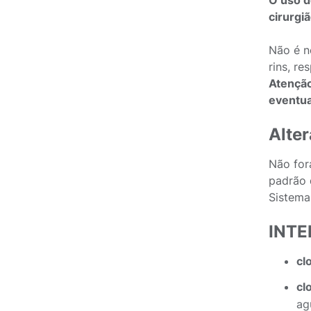
O uso d
cirurgi
Não é n
rins, r
Atenção
eventua
Alter
Não for
padrão 
Sistema
INT
cl
cl
ag