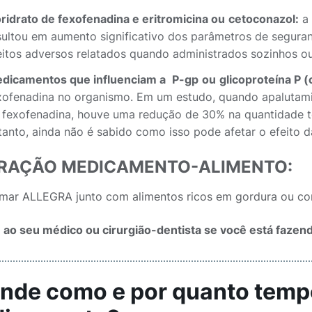
oridrato de fexofenadina e eritromicina
ou
cetoconazol:
a 
sultou em aumento significativo dos parâmetros de seguran
eitos adversos relatados quando administrados sozinhos 
dicamentos que influenciam a
P-gp
ou
glicoproteína P 
xofenadina no organismo. Em um estudo, quando apalutam
 fexofenadina, houve uma redução de 30% na quantidade t
tanto, ainda não é sabido como isso pode afetar o efeito 
ERAÇÃO MEDICAMENTO-ALIMENTO:
omar ALLEGRA junto com alimentos ricos em gordura ou co
 ao seu médico ou cirurgião-dentista se você está faze
Onde como e por quanto temp