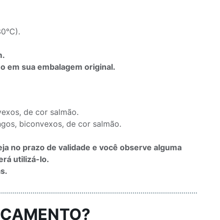
0°C).
m.
o em sua embalagem original.
exos, de cor salmão.
gos, biconvexos, de cor salmão.
eja no prazo de validade e você observe alguma
á utilizá-lo.
s.
DICAMENTO?