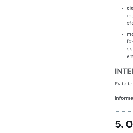
cl
re
ef
me
fe
de
en
INT
Evite t
Informe
5. 