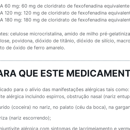
 60 mg: 60 mg de cloridrato de fexofenadina equivalente
 120 mg: 120 mg de cloridrato de fexofenadina equivalent
 180 mg: 180 mg de cloridrato de fexofenadina equivalen
ntes: celulose microcristalina, amido de milho pré-gelatini
lose, povidona, dióxido de titânio, dióxido de silício, mac
o de óxido de ferro amarelo.
PARA QUE ESTE MEDICAMENT
dicado para o alívio das manifestações alérgicas tais como:
nite alérgica incluindo espirros, obstrução nasal (nariz entup
urido (coceira) no nariz, no palato (céu da boca), na gargan
riza (nariz escorrendo);
njuntivite alérgica com sintomas de lacrimejamento e verm