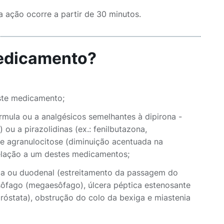
a ação ocorre a partir de 30 minutos.
medicamento?
ste medicamento;
rmula ou a analgésicos semelhantes à dipirona -
ou a pirazolidinas (ex.: fenilbutazona,
de agranulocitose (diminuição acentuada na
elação a um destes medicamentos;
ica ou duodenal (estreitamento da passagem do
sôfago (megaesôfago), úlcera péptica estenosante
próstata), obstrução do colo da bexiga e miastenia