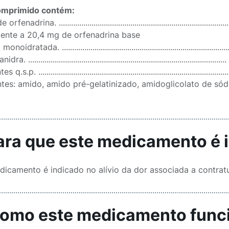
omprimido contém:
rfenadrina. ..............................................................................
lente a 20,4 mg de orfenadrina base
noidratada. ............................................................................
a. ............................................................................................
q.s.p. ....................................................................................
tes: amido, amido pré-gelatinizado, amidoglicolato de sódio
Para que este medicamento é 
dicamento é indicado no alívio da dor associada a contratu
Como este medicamento func