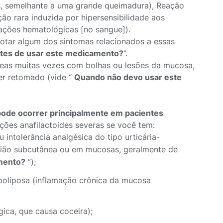
s, semelhante a uma grande queimadura), Reação
ão rara induzida por hipersensibilidade aos
ações hematológicas [no sangue]).
notar algum dos sintomas relacionados a essas
ntes de usar este medicamento?
”.
neas muitas vezes com bolhas ou lesões da mucosa,
er retomado (vide “
Quando não devo usar este
e pode ocorrer principalmente em pacientes
ações anafilactoides severas se você tem:
intolerância analgésica do tipo urticária-
ião subcutânea ou em mucosas, geralmente de
mento?
”);
 poliposa (inflamação crônica da mucosa
gica, que causa coceira);