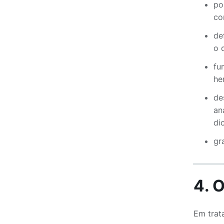
po
co
de
o 
fu
he
de
an
di
gr
4. 
Em trat