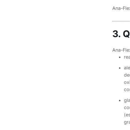
Ana-Fle
3. 
Ana-Fle
re
al
de
ox
co
gl
co
(e
gr