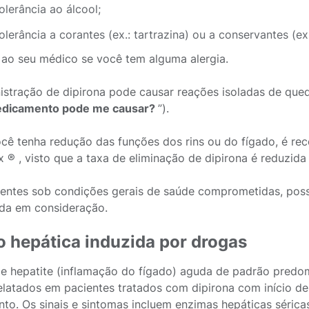
tolerância ao álcool;
tolerância a corantes (ex.: tartrazina) ou a conservantes (ex
 ao seu médico se você tem alguma alergia.
istração de dipirona pode causar reações isoladas de que
edicamento pode me causar?
”).
cê tenha redução das funções dos rins ou do fígado, é re
x ® , visto que a taxa de eliminação de dipirona é reduzida
entes sob condições gerais de saúde comprometidas, possív
ada em consideração.
o hepática induzida por drogas
e hepatite (inflamação do fígado) aguda de padrão predom
elatados em pacientes tratados com dipirona com início de
nto. Os sinais e sintomas incluem enzimas hepáticas sérica