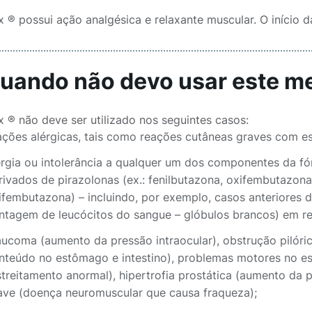
x ® possui ação analgésica e relaxante muscular. O início d
Quando não devo usar este 
x ® não deve ser utilizado nos seguintes casos:
ações alérgicas, tais como reações cutâneas graves com e
ergia ou intolerância a qualquer um dos componentes da fó
rivados de pirazolonas (ex.: fenilbutazona, oxifembutazona) 
ifembutazona) – incluindo, por exemplo, casos anteriores 
ntagem de leucócitos do sangue – glóbulos brancos) em r
aucoma (aumento da pressão intraocular), obstrução pilór
nteúdo no estômago e intestino), problemas motores no e
streitamento anormal), hipertrofia prostática (aumento da 
ave (doença neuromuscular que causa fraqueza);