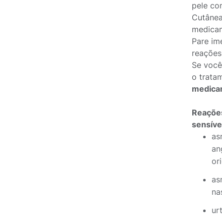
pele co
Cutânea
medicam
Pare im
reações
Se você
o trata
medica
Reações
sensíve
as
an
or
as
na
ur