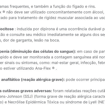
mas frequentes, e também a função do fígado e rins.
x ® não deve ser utilizado concomitantemente com álcool, 
lizado para tratamento de rigidez muscular associada ao uso
locitose
: induzida por dipirona é uma ocorrência durável
ão e consulte seu médico imediatamente se alguns dos segu
s, dor de garganta, lesão na boca.
penia (diminuição das células do sangue):
em caso de pan
mpido e deve ser monitorada a contagem sanguínea até no
ver sinais ou sintomas, como: mal-estar geral, infecção, fe
 estiver utilizando Ana-Flex ® .
anafilático (reação alérgica grave):
pode ocorrer principa
 cutâneas graves adversas:
foram relatadas reações cut
ens-Johnson (SSJ) (forma grave de reação alérgica carac
o) e Necrólise Epidérmica Tóxica ou síndrome de Lyell (N