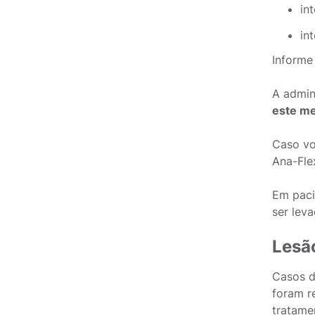
in
in
Informe
A admin
este m
Caso vo
Ana-Fle
Em paci
ser lev
Lesã
Casos d
foram r
tratame