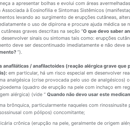
meça a apresentar bolhas e evolui com áreas avermelhada
 Associada à Eosinofilia e Sintomas Sistêmicos (manifestaç
entos levando ao surgimento de erupções cutâneas, alter
ediatamente o uso de dipirona e procure ajuda médica se 
 cutâneas graves descritas na seção “
O que devo saber a
 desenvolver sinais ou sintomas tais como: erupções cutâ
mento deve ser descontinuado imediatamente e não deve s
mento?
”).
 anafiláticas / anafilactoides (reação alérgica grave qu
is):
em particular, há um risco especial em desenvolver re
ma analgésica (crise provocada pelo uso de analgésicos) ou 
gioedema (quadro de erupção na pele com inchaço em reg
igem alérgica) (vide “
Quando não devo usar este medica
ma brônquica, particularmente naqueles com rinossinusite
sossinusal com pólipos) concomitante;
ticária crônica (erupção na pele, geralmente de origem alér