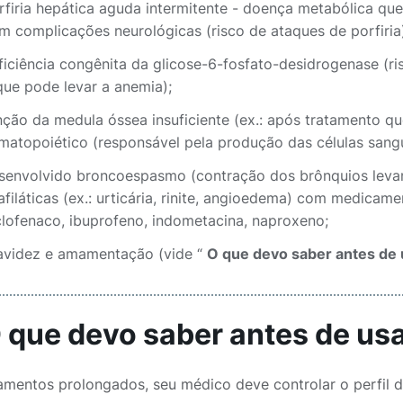
rfiria hepática aguda intermitente - doença metabólica qu
m complicações neurológicas (risco de ataques de porfiria
ficiência congênita da glicose-6-fosfato-desidrogenase (r
que pode levar a anemia);
nção da medula óssea insuficiente (ex.: após tratamento qu
matopoiético (responsável pela produção das células sangu
senvolvido broncoespasmo (contração dos brônquios levan
afiláticas (ex.: urticária, rinite, angioedema) com medicame
clofenaco, ibuprofeno, indometacina, naproxeno;
avidez e amamentação (vide “
O que devo saber antes de
O que devo saber antes de u
amentos prolongados, seu médico deve controlar o perfil d