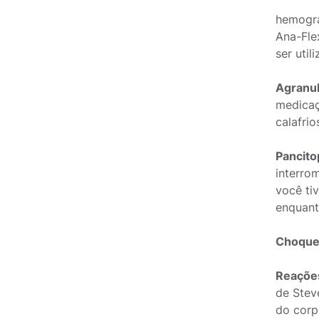
hemogra
Ana-Fle
ser uti
Agranu
medicaç
calafrio
Pancito
interro
você ti
enquanto
Choque 
Reações
de Stev
do corp