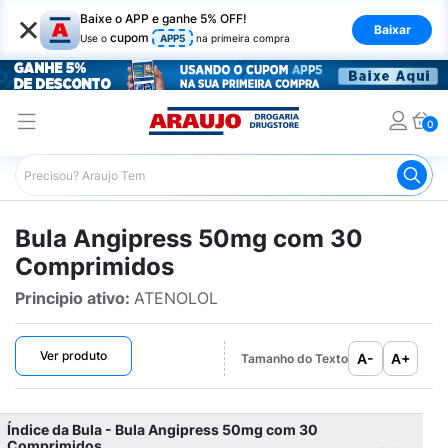
×
Baixe o APP e ganhe 5% OFF!
Baixar
cupom
Use o
APP5
na primeira compra
0
Araujo
Bulário Araujo
Angipress 50mg com 30 Compri
Bula Angipress 50mg com 30
Comprimidos
Principio ativo:
ATENOLOL
Ver produto
A-
A+
Tamanho do Texto
Índice da Bula - Bula Angipress 50mg com 30
Comprimidos