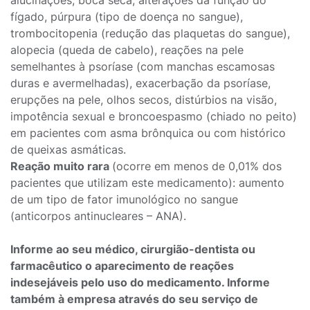
alucinações, boca seca, alterações da função do
fígado, púrpura (tipo de doença no sangue),
trombocitopenia (redução das plaquetas do sangue),
alopecia (queda de cabelo), reações na pele
semelhantes à psoríase (com manchas escamosas
duras e avermelhadas), exacerbação da psoríase,
erupções na pele, olhos secos, distúrbios na visão,
impotência sexual e broncoespasmo (chiado no peito)
em pacientes com asma brônquica ou com histórico
de queixas asmáticas.
Reação muito rara
(ocorre em menos de 0,01% dos
pacientes que utilizam este medicamento): aumento
de um tipo de fator imunológico no sangue
(anticorpos antinucleares – ANA).
Informe ao seu médico, cirurgião-dentista ou
farmacêutico o aparecimento de reações
indesejáveis pelo uso do medicamento. Informe
também à empresa através do seu serviço de