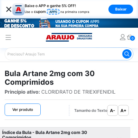
×
Baixe o APP e ganhe 5% OFF!
Baixar
cupom
Use o
APP5
na primeira compra
0
Araujo
Bulário Araujo
Artane 2mg com 30 Comprimido
Bula Artane 2mg com 30
Comprimidos
Principio ativo:
CLORIDRATO DE TRIEXIFENIDIL
Ver produto
A-
A+
Tamanho do Texto
Índice da Bula - Bula Artane 2mg com 30
Comprimidos