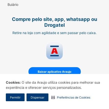
Bulário
Compre pelo site, app, whatsapp ou
Drogatel
Retire na loja com agilidade e sem passar pelo caixa.
Baixar aplicativo Araujo
Ofertas, novidades e praticidade no seu celular
Cookies:
O site da Araujo utiliza cookies para melhorar sua
experiência e oferecer serviços personalizados.
Formas de Pagamento
Permitir
Dispensar
Preferências de Cookies