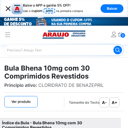
×
Baixe o APP e ganhe 5% OFF!
Baixar
cupom
Use o
APP5
na primeira compra
0
Araujo
Bulário Araujo
Bhena 10mg com 30 Comprimido
Bula Bhena 10mg com 30
Comprimidos Revestidos
Principio ativo:
CLORIDRATO DE BENAZEPRIL
Ver produto
A-
A+
Tamanho do Texto
Índice da Bula - Bula Bhena 10mg com 30
Comprimidos Revestidos