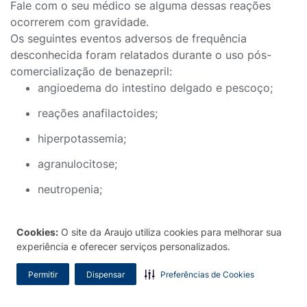
Fale com o seu médico se alguma dessas reações
ocorrerem com gravidade.
Os seguintes eventos adversos de frequência
desconhecida foram relatados durante o uso pós-
comercialização de benazepril:
angioedema do intestino delgado e pescoço;
reações anafilactoides;
hiperpotassemia;
agranulocitose;
neutropenia;
visão prejudicada.
Cookies:
O site da Araujo utiliza cookies para melhorar sua
Informe ao seu médico ou farmacêutico ou
experiência e oferecer serviços personalizados.
profissional da saúde se você notar quaisquer outras
reações adversas não mencionadas nessa bula.
Permitir
Dispensar
Preferências de Cookies
Pacientes tomando este medicamento podem tomar
outros medicamentos somente quando isto foi