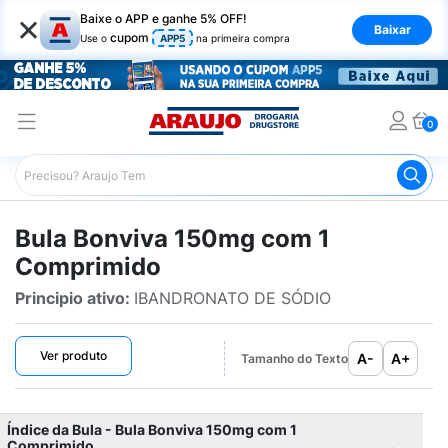
×
Baixe o APP e ganhe 5% OFF!
Baixar
cupom
Use o
APP5
na primeira compra
0
Araujo
Bulário Araujo
Bonviva 150mg com 1 Comprimi
Bula Bonviva 150mg com 1
Comprimido
Principio ativo:
IBANDRONATO DE SÓDIO
Ver produto
A-
A+
Tamanho do Texto
Índice da Bula - Bula Bonviva 150mg com 1
Comprimido