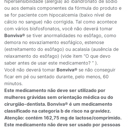
hipersensibilidade (alergia) ao ibandronato de sódio
ou aos demais componentes da fórmula do produto e
se for paciente com hipocalcemia (baixo nível de
cálcio no sangue) não corrigida. Tal como acontece
com vários bisfosfonatos, você não deverá tomar
Bonviva®
se tiver anormalidades no esôfago, como
demora no esvaziamento esofágico, estenose
(estreitamento do esôfago) ou acalasia (ausência de
relaxamento do esôfago) (vide item “O que devo
saber antes de usar este medicamento? ” ).
Você não deverá tomar
Bonviva®
se não conseguir
ficar em pé ou sentado durante, pelo menos, 60
minutos.
Este medicamento não deve ser utilizado por
mulheres grávidas sem orientação médica ou do
cirurgião-dentista. Bonviva® é um medicamento
classificado na categoria b de risco na gravidez.
Atenção: contém 162,75 mg de lactose/comprimido.
Este medicamento não deve ser usado por pessoas