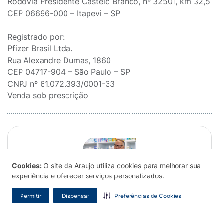
Rodovia Presidente Castelo Branco, nº 32501, km 32,5
CEP 06696-000 – Itapevi – SP
Registrado por:
Pfizer Brasil Ltda.
Rua Alexandre Dumas, 1860
CEP 04717-904 – São Paulo – SP
CNPJ nº 61.072.393/0001-33
Venda sob prescrição
Cookies:
O site da Araujo utiliza cookies para melhorar sua
experiência e oferecer serviços personalizados.
Sentiu falta de alguma bula?
Permitir
Dispensar
Preferências de Cookies
Contribua para o nosso bulário e ajude a comunidade.