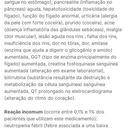
sangue no estômago), pancreatite (inflamação no
pâncreas) aguda, hepatotoxicidade (toxicidade do
fígado), função do fígado anormal, urticária (alergia
da pele com forte coceira), prurido (coceira), acne
(doença inflamatória das glândulas sebáceas), mialgia
(dor muscular), lesão aguda nos rins , falha dos rins,
insuficiência dos rins, dor no tórax, dor, amilase
(enzima que ajuda a digerir o glicogênio e amido)
aumentada, GGT (tipo de enzima principalmente do
fígado) aumentada, creatina fosfoquinase sanguínea
aumentada (alteração em exame laboratorial),
bilirrubina (substância resultante da destruição e
metabolização da célula sanguínea) sanguínea
aumentada, QT prolongado no eletrocardiograma
(alteração do ritmo do coração).
Reação incomum
(ocorre entre 0,1% e 1% dos
pacientes que utilizam este medicamento):
neutropenia febril (febre associada a uma baixa