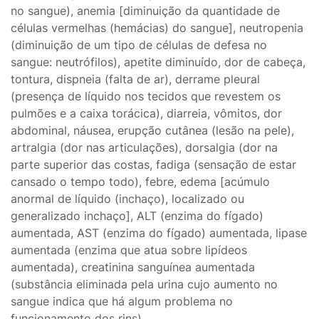
no sangue), anemia [diminuição da quantidade de
células vermelhas (hemácias) do sangue], neutropenia
(diminuição de um tipo de células de defesa no
sangue: neutrófilos), apetite diminuído, dor de cabeça,
tontura, dispneia (falta de ar), derrame pleural
(presença de líquido nos tecidos que revestem os
pulmões e a caixa torácica), diarreia, vômitos, dor
abdominal, náusea, erupção cutânea (lesão na pele),
artralgia (dor nas articulações), dorsalgia (dor na
parte superior das costas, fadiga (sensação de estar
cansado o tempo todo), febre, edema [acúmulo
anormal de líquido (inchaço), localizado ou
generalizado inchaço], ALT (enzima do fígado)
aumentada, AST (enzima do fígado) aumentada, lipase
aumentada (enzima que atua sobre lipídeos
aumentada), creatinina sanguínea aumentada
(substância eliminada pela urina cujo aumento no
sangue indica que há algum problema no
funcionamento dos rins).