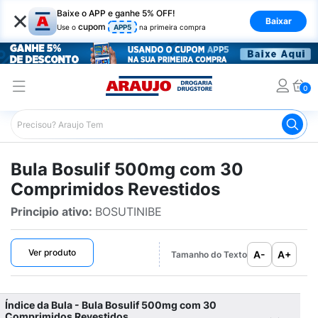
×
Baixe o APP e ganhe 5% OFF!
Baixar
cupom
Use o
APP5
na primeira compra
0
Araujo
Bulário Araujo
Bosulif 500mg com 30 Comprimi
Bula Bosulif 500mg com 30
Comprimidos Revestidos
Principio ativo:
BOSUTINIBE
Ver produto
A-
A+
Tamanho do Texto
Índice da Bula - Bula Bosulif 500mg com 30
Comprimidos Revestidos