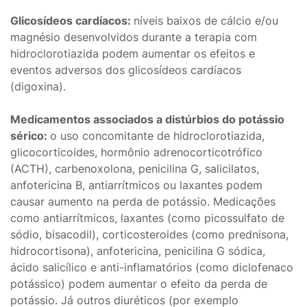
Glicosídeos cardíacos:
níveis baixos de cálcio e/ou
magnésio desenvolvidos durante a terapia com
hidroclorotiazida podem aumentar os efeitos e
eventos adversos dos glicosídeos cardíacos
(digoxina).
Medicamentos associados a distúrbios do potássio
sérico:
o uso concomitante de hidroclorotiazida,
glicocorticoides, hormônio adrenocorticotrófico
(ACTH), carbenoxolona, penicilina G, salicilatos,
anfotericina B, antiarrítmicos ou laxantes podem
causar aumento na perda de potássio. Medicações
como antiarrítmicos, laxantes (como picossulfato de
sódio, bisacodil), corticosteroides (como prednisona,
hidrocortisona), anfotericina, penicilina G sódica,
ácido salicílico e anti-inflamatórios (como diclofenaco
potássico) podem aumentar o efeito da perda de
potássio. Já outros diuréticos (por exemplo