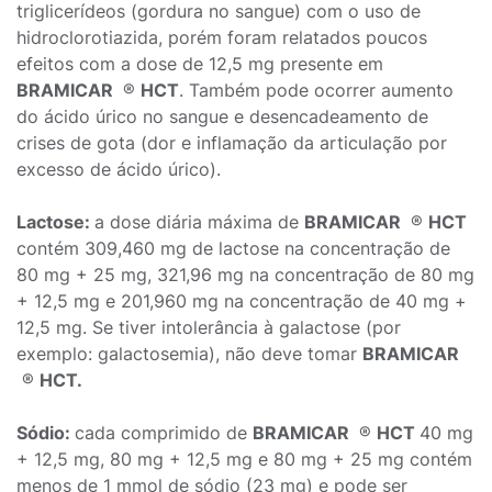
triglicerídeos (gordura no sangue) com o uso de
hidroclorotiazida, porém foram relatados poucos
efeitos com a dose de 12,5 mg presente em
BRAMICAR
®
HCT
. Também pode ocorrer aumento
do ácido úrico no sangue e desencadeamento de
crises de gota (dor e inflamação da articulação por
excesso de ácido úrico).
Lactose:
a dose diária máxima de
BRAMICAR
®
HCT
contém 309,460 mg de lactose na concentração de
80 mg + 25 mg, 321,96 mg na concentração de 80 mg
+ 12,5 mg e 201,960 mg na concentração de 40 mg +
12,5 mg. Se tiver intolerância à galactose (por
exemplo: galactosemia), não deve tomar
BRAMICAR
®
HCT.
Sódio:
cada comprimido de
BRAMICAR
®
HCT
40 mg
+ 12,5 mg, 80 mg + 12,5 mg e 80 mg + 25 mg contém
menos de 1 mmol de sódio (23 mg) e pode ser