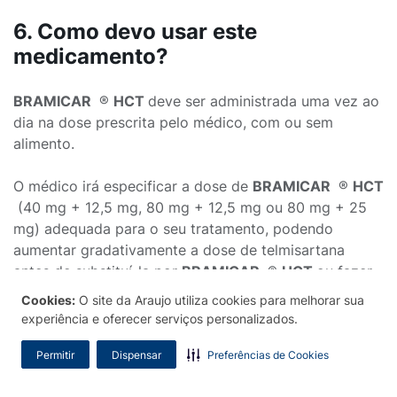
6. Como devo usar este
medicamento?
BRAMICAR
®
HCT
deve ser administrada uma vez ao
dia na dose prescrita pelo médico, com ou sem
alimento.
O médico irá especificar a dose de
BRAMICAR
®
HCT
(40 mg + 12,5 mg, 80 mg + 12,5 mg ou 80 mg + 25
mg) adequada para o seu tratamento, podendo
aumentar gradativamente a dose de telmisartana
antes de substituí-la por
BRAMICAR
®
HCT
ou fazer
a troca direta da monoterapia pela
BRAMICAR
®
Cookies:
O site da Araujo utiliza cookies para melhorar sua
HCT
.
experiência e oferecer serviços personalizados.
BRAMICAR
®
HCT
pode ser administrada caso sua
pressão arterial não esteja adequadamente controlada
Permitir
Dispensar
Preferências de Cookies
com telmisartana ou com hidroclorotiazida ou se sua