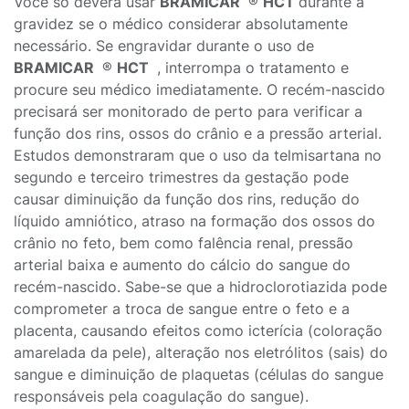
Você só deverá usar
BRAMICAR
®
HCT
durante a
gravidez se o médico considerar absolutamente
necessário. Se engravidar durante o uso de
BRAMICAR
®
HCT
, interrompa o tratamento e
procure seu médico imediatamente. O recém-nascido
precisará ser monitorado de perto para verificar a
função dos rins, ossos do crânio e a pressão arterial.
Estudos demonstraram que o uso da telmisartana no
segundo e terceiro trimestres da gestação pode
causar diminuição da função dos rins, redução do
líquido amniótico, atraso na formação dos ossos do
crânio no feto, bem como falência renal, pressão
arterial baixa e aumento do cálcio do sangue do
recém-nascido. Sabe-se que a hidroclorotiazida pode
comprometer a troca de sangue entre o feto e a
placenta, causando efeitos como icterícia (coloração
amarelada da pele), alteração nos eletrólitos (sais) do
sangue e diminuição de plaquetas (células do sangue
responsáveis pela coagulação do sangue).