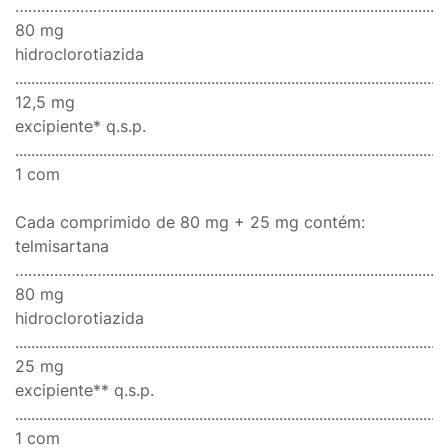
…………………........................................................................................
80 mg
hidroclorotiazida
............................................................................................................
12,5 mg
excipiente* q.s.p.
............................................................................................................
1 com
Cada comprimido de 80 mg + 25 mg contém:
telmisartana
…………………........................................................................................
80 mg
hidroclorotiazida
............................................................................................................
25 mg
excipiente** q.s.p.
............................................................................................................
1 com