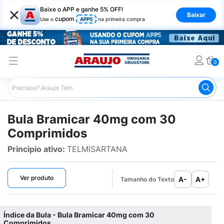
×
Baixe o APP e ganhe 5% OFF!
Baixar
cupom
Use o
APP5
na primeira compra
0
Araujo
Bulário Araujo
Bramicar 40mg com 30 Compri
Bula Bramicar 40mg com 30
Comprimidos
Principio ativo:
TELMISARTANA
Ver produto
A-
A+
Tamanho do Texto
Índice da Bula - Bula Bramicar 40mg com 30
Comprimidos