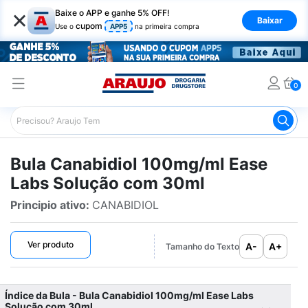
×
Baixe o APP e ganhe 5% OFF!
Baixar
cupom
Use o
APP5
na primeira compra
0
Araujo
Bulário Araujo
Canabidiol 100mg/ml Ease Labs
Bula Canabidiol 100mg/ml Ease
Labs Solução com 30ml
Principio ativo:
CANABIDIOL
Ver produto
A-
A+
Tamanho do Texto
Índice da Bula - Bula Canabidiol 100mg/ml Ease Labs
Solução com 30ml