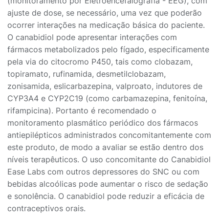
(monitoramento por Eletroencefalografia - EEG), com
ajuste de dose, se necessário, uma vez que poderão
ocorrer interações na medicação básica do paciente.
O canabidiol pode apresentar interações com
fármacos metabolizados pelo fígado, especificamente
pela via do citocromo P450, tais como clobazam,
topiramato, rufinamida, desmetilclobazam,
zonisamida, eslicarbazepina, valproato, indutores de
CYP3A4 e CYP2C19 (como carbamazepina, fenitoína,
rifampicina). Portanto é recomendado o
monitoramento plasmático periódico dos fármacos
antiepilépticos administrados concomitantemente com
este produto, de modo a avaliar se estão dentro dos
níveis terapêuticos. O uso concomitante do Canabidiol
Ease Labs com outros depressores do SNC ou com
bebidas alcoólicas pode aumentar o risco de sedação
e sonolência. O canabidiol pode reduzir a eficácia de
contraceptivos orais.