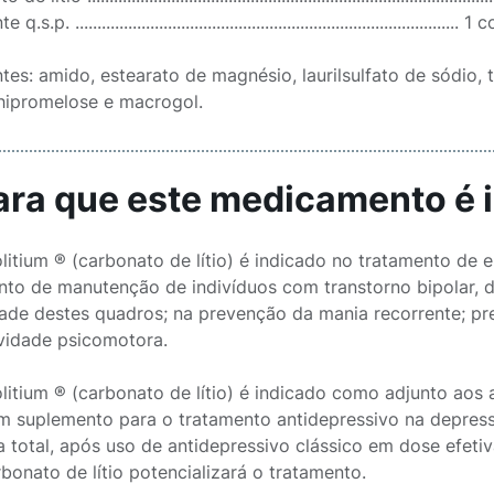
.s.p. ....................................................................................
tes: amido, estearato de magnésio, laurilsulfato de sódio, 
, hipromelose e macrogol.
Para que este medicamento é 
litium ® (carbonato de lítio) é indicado no tratamento de 
nto de manutenção de indivíduos com transtorno bipolar, d
dade destes quadros; na prevenção da mania recorrente; pr
ividade psicomotora.
litium ® (carbonato de lítio) é indicado como adjunto aos 
 suplemento para o tratamento antidepressivo na depres
a total, após uso de antidepressivo clássico em dose efeti
bonato de lítio potencializará o tratamento.