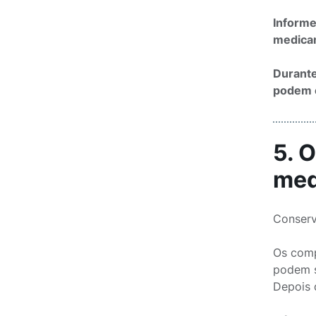
Informe
medicam
Durante
podem e
5. 
med
Conserv
Os comp
podem s
Depois 