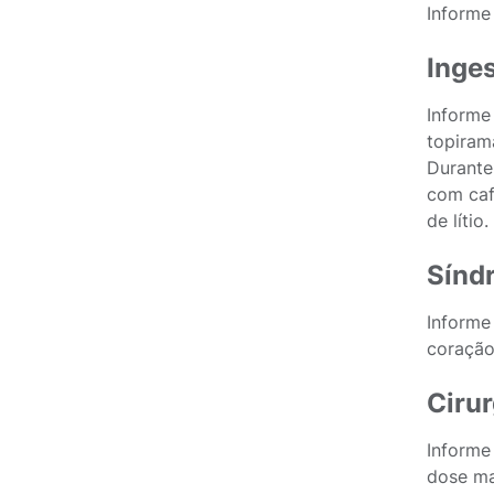
Informe
Inge
Informe
topiram
Durante
com caf
de lítio.
Sínd
Informe
coração
Cirur
Informe
dose mai