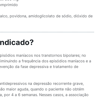
... 1 comprimido
talco, povidona, amidoglicolato de sódio, dióxido de
indicado?
episódios maníacos nos transtornos bipolares; no
iminuindo a frequência dos episódios maníacos e a
evenção da fase depressiva e tratamento de
antidepressivos na depressão recorrente grave,
são maior aguda, quando o paciente não obtém
va, por 4 a 6 semanas. Nesses casos, a associação