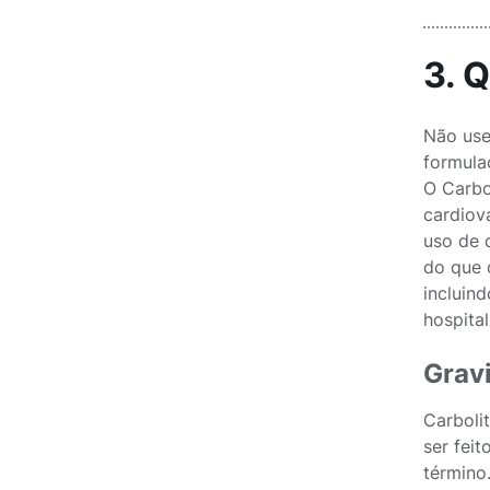
3. 
Não use
formula
O Carbo
cardiov
uso de d
do que 
incluin
hospita
Grav
Carboli
ser fei
término