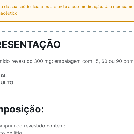
e da sua saúde: leia a bula e evite a automedicação. Use medicam
acêutico.
RESENTAÇÃO
ido revestido 300 mg: embalagem com 15, 60 ou 90 comp
RAL
DULTO
posição:
mprimido revestido contém:
 lítio ......................................................................................