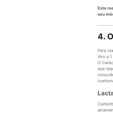
Este me
seu méd
4. 
Para ma
litro a 
O Carbo
que req
consciê
(carbon
Lact
Carboli
amamen