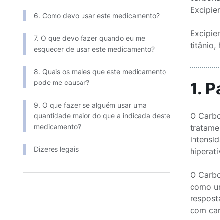
Excipiente q
6. Como devo usar este medicamento?
Excipien
7. O que devo fazer quando eu me
titânio
esquecer de usar este medicamento?
8. Quais os males que este medicamento
pode me causar?
1. 
9. O que fazer se alguém usar uma
O Carbo
quantidade maior do que a indicada deste
medicamento?
tratame
intensi
Dizeres legais
hiperat
O Carbo
como um
respost
com car