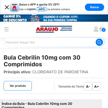
×
Baixe o APP e ganhe 5% OFF!
Baixar
cupom
Use o
APP5
na primeira compra
0
Araujo
Bulário Araujo
Cebrilin 10mg com 30 Comprimi
Bula Cebrilin 10mg com 30
Comprimidos
Principio ativo:
CLORIDRATO DE PAROXETINA
Ver produto
A-
A+
Tamanho do Texto
Índice da Bula - Bula Cebrilin 10mg com 30
Comprimidos