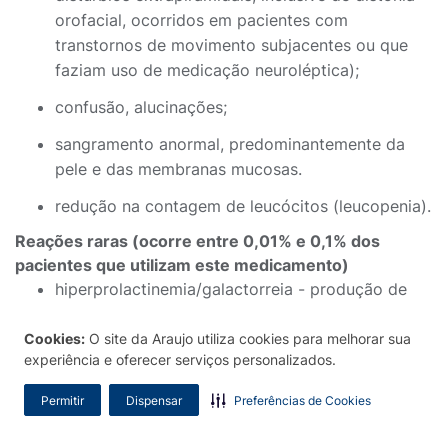
orofacial, ocorridos em pacientes com
transtornos de movimento subjacentes ou que
faziam uso de medicação neuroléptica);
confusão, alucinações;
sangramento anormal, predominantemente da
pele e das membranas mucosas.
redução na contagem de leucócitos (leucopenia).
Reações raras (ocorre entre 0,01% e 0,1% dos
pacientes que utilizam este medicamento)
hiperprolactinemia/galactorreia - produção de
leite (mesmo quando a mulher não estiver
amamentando);
Cookies:
O site da Araujo utiliza cookies para melhorar sua
experiência e oferecer serviços personalizados.
alteração/elevação dos resultados dos exames
de enzimas do fígado;
Permitir
Dispensar
Preferências de Cookies
sensação de cansaço associada à incapacidade