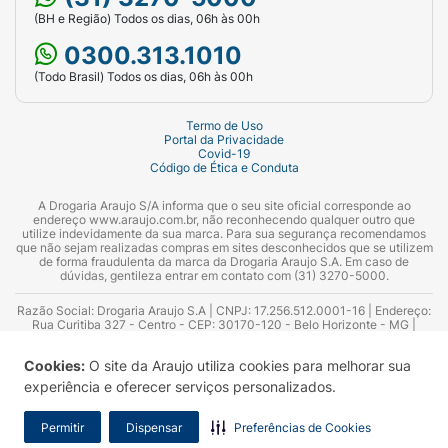
(BH e Região) Todos os dias, 06h às 00h
0300.313.1010
(Todo Brasil) Todos os dias, 06h às 00h
Termo de Uso
Portal da Privacidade
Covid-19
Código de Ética e Conduta
A Drogaria Araujo S/A informa que o seu site oficial corresponde ao
endereço www.araujo.com.br, não reconhecendo qualquer outro que
utilize indevidamente da sua marca. Para sua segurança recomendamos
que não sejam realizadas compras em sites desconhecidos que se utilizem
de forma fraudulenta da marca da Drogaria Araujo S.A. Em caso de
dúvidas, gentileza entrar em contato com (31) 3270-5000.
Razão Social: Drogaria Araujo S.A | CNPJ: 17.256.512.0001-16 | Endereço:
Rua Curitiba 327 - Centro - CEP: 30170-120 - Belo Horizonte - MG |
Telefones: 0300.313.1010 e (31) 3270-5000 Horário de funcionamento -
06:00h às 00:00h | Consultores técnicos responsáveis: Hairton Ayres
Cookies:
O site da Araujo utiliza cookies para melhorar sua
Azevedo Guimarães – CRF 10.965 | Yasmin Silva Alvarenga – CRF 52.584 -
Consultor substituto: Thiago Aguiar Pinheiro - CRF Nº 13.748. Alvará
experiência e oferecer serviços personalizados.
Sanitário: 2025020713 | Autorização de Funcionamento da Empresa (AFE):
7.16355-1
Permitir
Dispensar
Preferências de Cookies