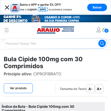
×
Baixe o APP e ganhe 5% OFF!
Baixar
cupom
Use o
APP5
na primeira compra
0
Araujo
Bulário Araujo
Cipide 100mg com 30 Comprimi
Bula Cipide 100mg com 30
Comprimidos
Principio ativo:
CIPROFIBRATO
Ver produto
A-
A+
Tamanho do Texto
Índice da Bula - Bula Cipide 100mg com 30
Comprimidos