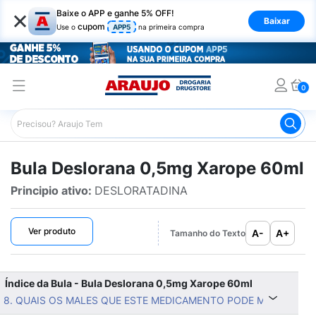
×
Baixe o APP e ganhe 5% OFF!
Baixar
cupom
Use o
APP5
na primeira compra
0
Araujo
Bulário Araujo
Deslorana 0,5mg Xarope 60ml
Bula Deslorana 0,5mg Xarope 60ml
Principio ativo:
DESLORATADINA
Ver produto
A-
A+
Tamanho do Texto
Índice da Bula - Bula Deslorana 0,5mg Xarope 60ml
8. QUAIS OS MALES QUE ESTE MEDICAMENTO PODE ME CAUSAR