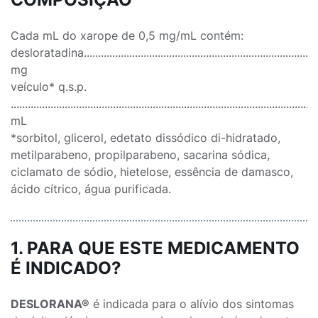
Cada mL do xarope de 0,5 mg/mL contém:
desloratadina.....................................................................................
mg
veículo* q.s.p.
...........................................................................................................
mL
*sorbitol, glicerol, edetato dissódico di-hidratado,
metilparabeno, propilparabeno, sacarina sódica,
ciclamato de sódio, hietelose, essência de damasco,
ácido cítrico, água purificada.
1. PARA QUE ESTE MEDICAMENTO
É INDICADO?
DESLORANA®
é indicada para o alívio dos sintomas