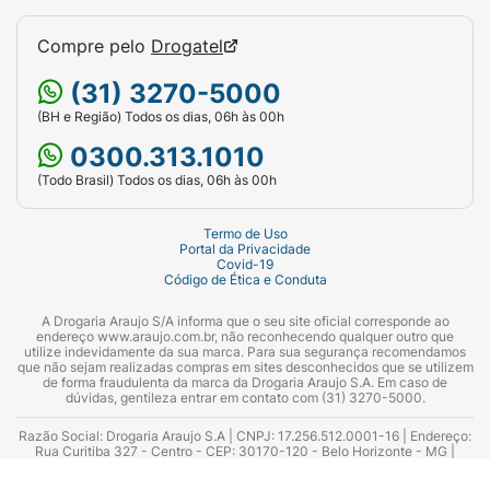
Compre pelo
Drogatel
(31) 3270-5000
(BH e Região) Todos os dias, 06h às 00h
0300.313.1010
(Todo Brasil) Todos os dias, 06h às 00h
Termo de Uso
Portal da Privacidade
Covid-19
Código de Ética e Conduta
A Drogaria Araujo S/A informa que o seu site oficial corresponde ao
endereço www.araujo.com.br, não reconhecendo qualquer outro que
utilize indevidamente da sua marca. Para sua segurança recomendamos
que não sejam realizadas compras em sites desconhecidos que se utilizem
de forma fraudulenta da marca da Drogaria Araujo S.A. Em caso de
dúvidas, gentileza entrar em contato com (31) 3270-5000.
Razão Social: Drogaria Araujo S.A | CNPJ: 17.256.512.0001-16 | Endereço:
Rua Curitiba 327 - Centro - CEP: 30170-120 - Belo Horizonte - MG |
Telefones: 0300.313.1010 e (31) 3270-5000 Horário de funcionamento -
06:00h às 00:00h | Consultores técnicos responsáveis: Hairton Ayres