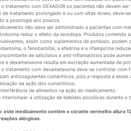
 o tratamento com DEXADOR os pacientes não devem ser t
 de tratamento prolongado e ou com altas doses, deve-se 
do a posologia aos poucos.
dicamento não deve ser administrado a pacientes com mal
iridoxina reduz o efeito da levodopa. Produtos contendo sal
vulsivantes, assim como suplementos de potássio, podem di
ilidantoína, o fenobarbital, a efedrina e a rifampicina red
oncomitante de salicilatos e anti-inflamatórios pode aumen
cos e dexametasona resulta em excreção aumentada de pot
 o tratamento com dexametasona deve-se controlar com f
lizam anticoagulantes cumarínicos, pois a resposta a esses
alização da ação dos cumarínicos.
interferência de alimentos na ação do medicamento.
 interromper a utilização de bebidas alcoólicas durante o 
: este medicamento contém o corante vermelho allura 12
reações alérgicas.