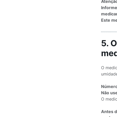
Atenção
Informe
medicam
Este me
5. 
med
O medic
umidade
Número 
Não use
O medic
Antes d