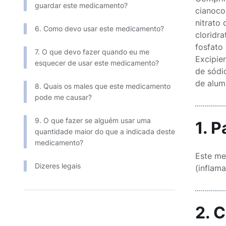
guardar este medicamento?
cianocobalam
nitrato de t
6. Como devo usar este medicamento?
cloridrato 
fosfato de d
7. O que devo fazer quando eu me
Excipien
esquecer de usar este medicamento?
de sódio
de alumí
8. Quais os males que este medicamento
pode me causar?
9. O que fazer se alguém usar uma
1. 
quantidade maior do que a indicada deste
medicamento?
Este me
Dizeres legais
(inflama
2. 