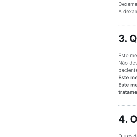
Dexame
A dexam
3. 
Este me
Não dev
pacient
Este me
Este me
tratame
4. 
O uso d