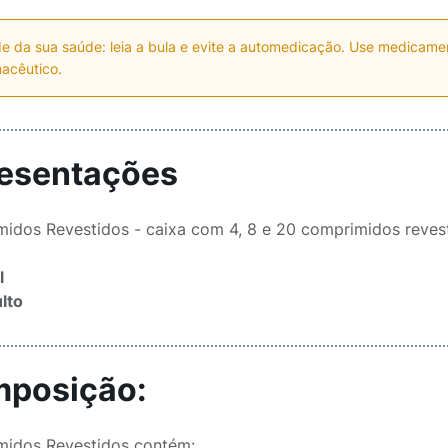
e da sua saúde: leia a bula e evite a automedicação. Use medicam
acêutico.
esentações
idos Revestidos - caixa com 4, 8 e 20 comprimidos revest
l
lto
posição:
idos Revestidos contém: