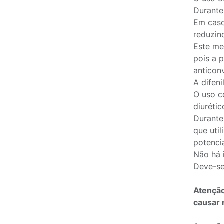
Durante
Em caso
reduzin
Este me
pois a p
anticon
A difen
O uso c
diuréti
Durante
que uti
potenci
Não há 
Deve-se
Atenção
causar 