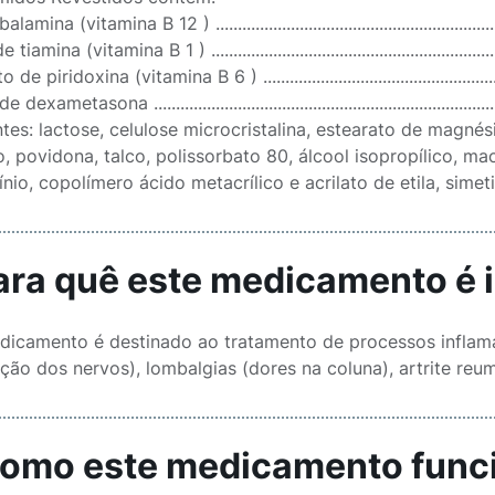
ina (vitamina B 12 ) ....................................................................
iamina (vitamina B 1 ) ..................................................................
de piridoxina (vitamina B 6 ) .........................................................
exametasona ..............................................................................
tes: lactose, celulose microcristalina, estearato de magnési
, povidona, talco, polissorbato 80, álcool isopropílico, mac
nio, copolímero ácido metacrílico e acrilato de etila, simetic
Para quê este medicamento é 
dicamento é destinado ao tratamento de processos inflamat
ção dos nervos), lombalgias (dores na coluna), artrite reum
Como este medicamento func