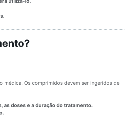
á utiliza-lo.
s.
mento?
ão médica. Os comprimidos devem ser ingeridos de
s, as doses e a duração do tratamento.
o.