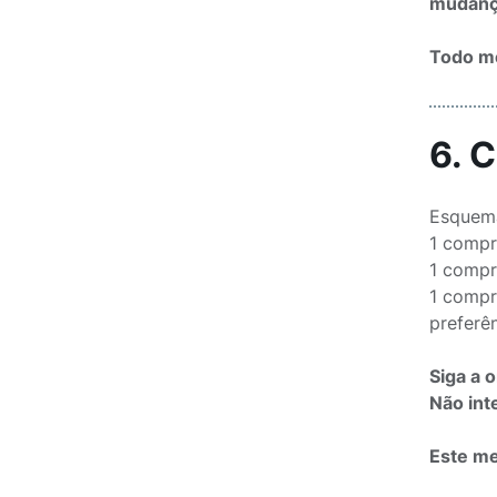
mudança
Todo me
6. 
Esquema
1 compr
1 compr
1 compr
preferê
Siga a 
Não int
Este me