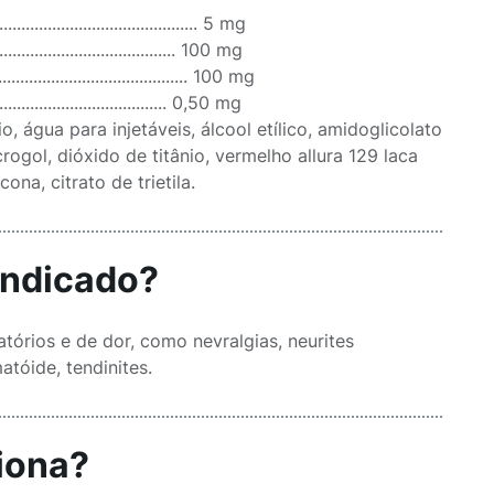
........................................ 5 mg
...................................... 100 mg
...................................... 100 mg
..................................... 0,50 mg
o, água para injetáveis, álcool etílico, amidoglicolato
rogol, dióxido de titânio, vermelho allura 129 laca
ona, citrato de trietila.
indicado?
órios e de dor, como nevralgias, neurites
atóide, tendinites.
iona?