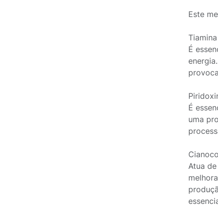
Este me
Tiamina
É essen
energia
provoca
Piridox
É essen
uma pro
process
Cianoco
Atua de
melhora
produçã
essenci