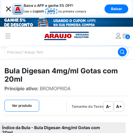
×
Baixe o APP e ganhe 5% OFF!
Baixar
cupom
Use o
APP5
na primeira compra
0
Araujo
Bulário Araujo
Digesan 4mg/ml Gotas com 20m
Bula Digesan 4mg/ml Gotas com
20ml
Principio ativo:
BROMOPRIDA
Ver produto
A-
A+
Tamanho do Texto
Índice da Bula - Bula Digesan 4mg/ml Gotas com
20ml