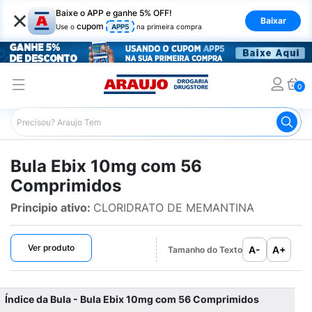
×
Baixe o APP e ganhe 5% OFF!
Baixar
cupom
Use o
APP5
na primeira compra
0
Araujo
Bulário Araujo
Ebix 10mg com 56 Comprimidos
Bula Ebix 10mg com 56
Comprimidos
Principio ativo:
CLORIDRATO DE MEMANTINA
Ver produto
A-
A+
Tamanho do Texto
Índice da Bula - Bula Ebix 10mg com 56 Comprimidos