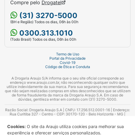
Compre pelo
Drogatel
(31) 3270-5000
(BH e Região) Todos os dias, 06h às 00h
0300.313.1010
(Todo Brasil) Todos os dias, 06h às 00h
Termo de Uso
Portal da Privacidade
Covid-19
Código de Ética e Conduta
A Drogaria Araujo S/A informa que o seu site oficial corresponde ao
endereço www.araujo.com.br, não reconhecendo qualquer outro que
utilize indevidamente da sua marca. Para sua segurança recomendamos
que não sejam realizadas compras em sites desconhecidos que se utilizem
de forma fraudulenta da marca da Drogaria Araujo S.A. Em caso de
dúvidas, gentileza entrar em contato com (31) 3270-5000.
Razão Social: Drogaria Araujo S.A | CNPJ: 17.256.512.0001-16 | Endereço:
Rua Curitiba 327 - Centro - CEP: 30170-120 - Belo Horizonte - MG |
Telefones: 0300.313.1010 e (31) 3270-5000 Horário de funcionamento -
06:00h às 00:00h | Consultores técnicos responsáveis: Hairton Ayres
Cookies:
O site da Araujo utiliza cookies para melhorar sua
Azevedo Guimarães – CRF 10.965 | Yasmin Silva Alvarenga – CRF 52.584 -
Consultor substituto: Thiago Aguiar Pinheiro - CRF Nº 13.748. Alvará
experiência e oferecer serviços personalizados.