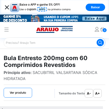
×
Baixe o APP e ganhe 5% OFF!
Baixar
cupom
Use o
APP5
na primeira compra
0
Araujo
Bulário Araujo
Entresto 200mg com 60 Compri
Bula Entresto 200mg com 60
Comprimidos Revestidos
Principio ativo:
SACUBITRIL VALSARTANA SÓDICA
HIDRATADA
Ver produto
A-
A+
Tamanho do Texto