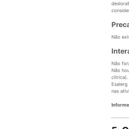
deslora
conside
Prec
Não exi
Inte
Não for
Não hou
cítrica).
Esalerg
nas ativ
Informe