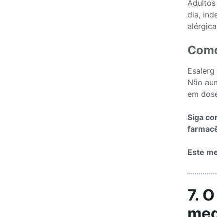
Adultos
dia, ind
alérgica
Como
Esalerg
Não aum
em dose
Siga co
farmacê
Este me
7. 
med