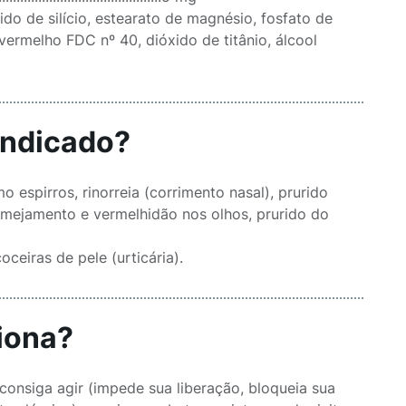
xido de silício, estearato de magnésio, fosfato de
 vermelho FDC nº 40, dióxido de titânio, álcool
indicado?
o espirros, rinorreia (corrimento nasal), prurido
crimejamento e vermelhidão nos olhos, prurido do
ceiras de pele (urticária).
iona?
consiga agir (impede sua liberação, bloqueia sua