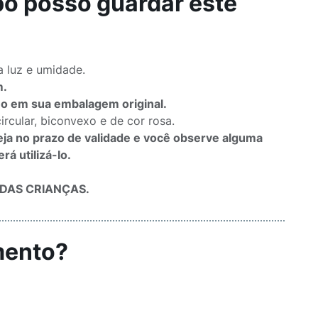
po posso guardar este
a luz e umidade.
m.
o em sua embalagem original.
ircular, biconvexo e de cor rosa.
eja no prazo de validade e você observe alguma
á utilizá-lo.
DAS CRIANÇAS.
mento?