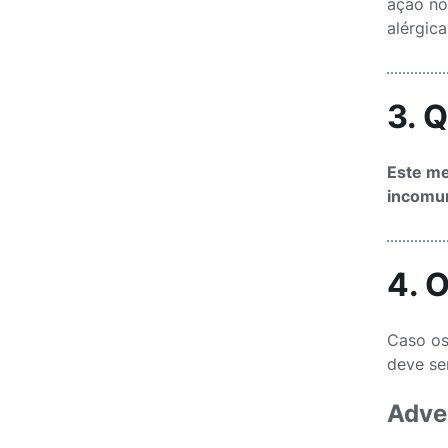
ação no
alérgica
3. 
Este me
incomu
4. 
Caso os
deve se
Adve