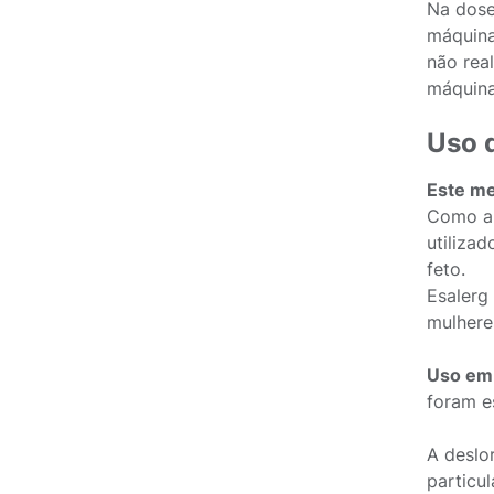
Na dose
máquina
não rea
máquina
Uso 
Este me
Como a 
utiliza
feto.
Esalerg
mulhere
Uso em 
foram e
A deslo
particu