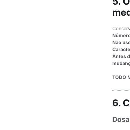
5. 
med
Conserv
Número 
Não use
Caracte
Antes d
mudança
TODO M
6. 
Dos