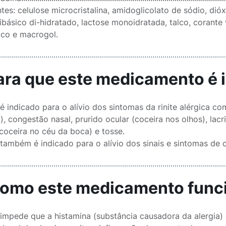
tes: celulose microcristalina, amidoglicolato de sódio, dió
ibásico di-hidratado, lactose monoidratada, talco, corante
lico e macrogol.
Para que este medicamento é 
é indicado para o alívio dos sintomas da rinite alérgica com
a), congestão nasal, prurido ocular (coceira nos olhos), la
(coceira no céu da boca) e tosse.
também é indicado para o alívio dos sinais e sintomas de co
Como este medicamento func
 impede que a histamina (substância causadora da alergia) 