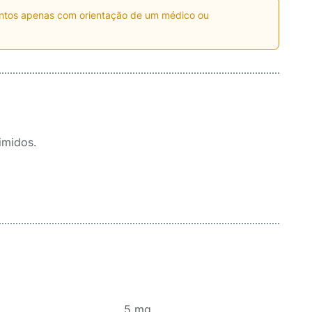
entos apenas com orientação de um médico ou
imidos.
.............................................5 mg