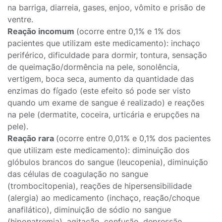
na barriga, diarreia, gases, enjoo, vômito e prisão de
ventre.
Reação incomum
(ocorre entre 0,1% e 1% dos
pacientes que utilizam este medicamento): inchaço
periférico, dificuldade para dormir, tontura, sensação
de queimação/dormência na pele, sonolência,
vertigem, boca seca, aumento da quantidade das
enzimas do fígado (este efeito só pode ser visto
quando um exame de sangue é realizado) e reações
na pele (dermatite, coceira, urticária e erupções na
pele).
Reação rara
(ocorre entre 0,01% e 0,1% dos pacientes
que utilizam este medicamento): diminuição dos
glóbulos brancos do sangue (leucopenia), diminuição
das células de coagulação no sangue
(trombocitopenia), reações de hipersensibilidade
(alergia) ao medicamento (inchaço, reação/choque
anafilático), diminuição de sódio no sangue
(hiponatremia), agitação, confusão, depressão,