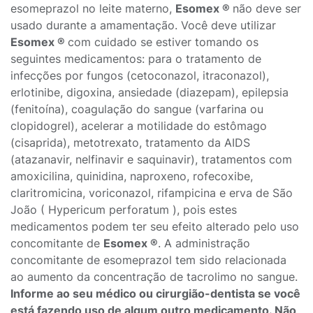
esomeprazol no leite materno,
Esomex ®
não deve ser
usado durante a amamentação. Você deve utilizar
Esomex ®
com cuidado se estiver tomando os
seguintes medicamentos: para o tratamento de
infecções por fungos (cetoconazol, itraconazol),
erlotinibe, digoxina, ansiedade (diazepam), epilepsia
(fenitoína), coagulação do sangue (varfarina ou
clopidogrel), acelerar a motilidade do estômago
(cisaprida), metotrexato, tratamento da AIDS
(atazanavir, nelfinavir e saquinavir), tratamentos com
amoxicilina, quinidina, naproxeno, rofecoxibe,
claritromicina, voriconazol, rifampicina e erva de São
João ( Hypericum perforatum ), pois estes
medicamentos podem ter seu efeito alterado pelo uso
concomitante de
Esomex ®
. A administração
concomitante de esomeprazol tem sido relacionada
ao aumento da concentração de tacrolimo no sangue.
Informe ao seu médico ou cirurgião-dentista se você
está fazendo uso de algum outro medicamento. Não