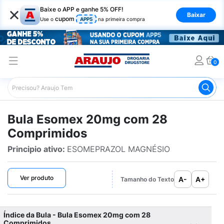
×
Baixe o APP e ganhe 5% OFF!
Baixar
cupom
Use o
APP5
na primeira compra
0
Araujo
Bulário Araujo
Esomex 20mg com 28 Comprimi
Bula Esomex 20mg com 28
Comprimidos
Principio ativo:
ESOMEPRAZOL MAGNÉSIO
Ver produto
A-
A+
Tamanho do Texto
Índice da Bula - Bula Esomex 20mg com 28
Comprimidos