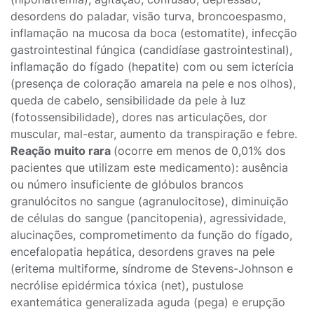
desordens do paladar, visão turva, broncoespasmo,
inflamação na mucosa da boca (estomatite), infecção
gastrointestinal fúngica (candidíase gastrointestinal),
inflamação do fígado (hepatite) com ou sem icterícia
(presença de coloração amarela na pele e nos olhos),
queda de cabelo, sensibilidade da pele à luz
(fotossensibilidade), dores nas articulações, dor
muscular, mal-estar, aumento da transpiração e febre.
Reação muito rara
(ocorre em menos de 0,01% dos
pacientes que utilizam este medicamento): ausência
ou número insuficiente de glóbulos brancos
granulócitos no sangue (agranulocitose), diminuição
de células do sangue (pancitopenia), agressividade,
alucinações, comprometimento da função do fígado,
encefalopatia hepática, desordens graves na pele
(eritema multiforme, síndrome de Stevens-Johnson e
necrólise epidérmica tóxica (net), pustulose
exantemática generalizada aguda (pega) e erupção