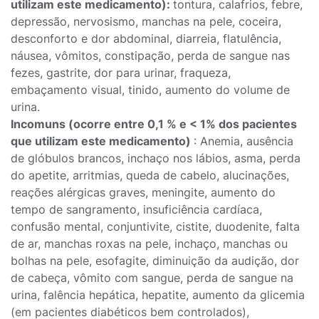
utilizam este medicamento):
tontura, calafrios, febre,
depressão, nervosismo, manchas na pele, coceira,
desconforto e dor abdominal, diarreia, flatulência,
náusea, vômitos, constipação, perda de sangue nas
fezes, gastrite, dor para urinar, fraqueza,
embaçamento visual, tinido, aumento do volume de
urina.
Incomuns (ocorre entre 0,1 % e < 1% dos pacientes
que utilizam este medicamento)
: Anemia, ausência
de glóbulos brancos, inchaço nos lábios, asma, perda
do apetite, arritmias, queda de cabelo, alucinações,
reações alérgicas graves, meningite, aumento do
tempo de sangramento, insuficiência cardíaca,
confusão mental, conjuntivite, cistite, duodenite, falta
de ar, manchas roxas na pele, inchaço, manchas ou
bolhas na pele, esofagite, diminuição da audição, dor
de cabeça, vômito com sangue, perda de sangue na
urina, falência hepática, hepatite, aumento da glicemia
(em pacientes diabéticos bem controlados),