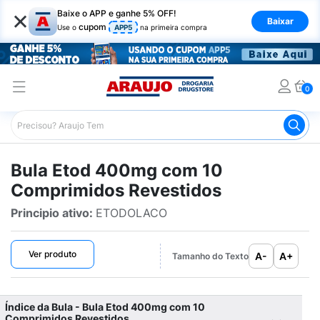
×
Baixe o APP e ganhe 5% OFF!
Baixar
cupom
Use o
APP5
na primeira compra
0
Araujo
Bulário Araujo
Etod 400mg com 10 Comprimido
Bula Etod 400mg com 10
Comprimidos Revestidos
Principio ativo:
ETODOLACO
Ver produto
A-
A+
Tamanho do Texto
Índice da Bula - Bula Etod 400mg com 10
Comprimidos Revestidos