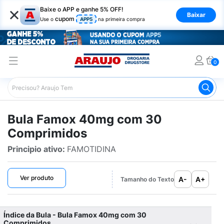
×
Baixe o APP e ganhe 5% OFF!
Baixar
cupom
Use o
APP5
na primeira compra
0
Araujo
Bulário Araujo
Famox 40mg com 30 Comprimi
Bula Famox 40mg com 30
Comprimidos
Principio ativo:
FAMOTIDINA
Ver produto
A-
A+
Tamanho do Texto
Índice da Bula - Bula Famox 40mg com 30
Comprimidos