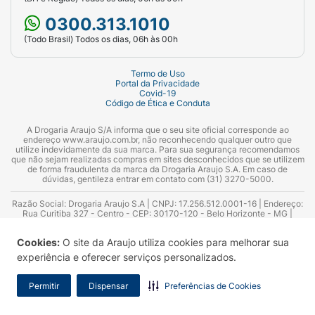
0300.313.1010
(Todo Brasil) Todos os dias, 06h às 00h
Termo de Uso
Portal da Privacidade
Covid-19
Código de Ética e Conduta
A Drogaria Araujo S/A informa que o seu site oficial corresponde ao
endereço www.araujo.com.br, não reconhecendo qualquer outro que
utilize indevidamente da sua marca. Para sua segurança recomendamos
que não sejam realizadas compras em sites desconhecidos que se utilizem
de forma fraudulenta da marca da Drogaria Araujo S.A. Em caso de
dúvidas, gentileza entrar em contato com (31) 3270-5000.
Razão Social: Drogaria Araujo S.A | CNPJ: 17.256.512.0001-16 | Endereço:
Rua Curitiba 327 - Centro - CEP: 30170-120 - Belo Horizonte - MG |
Telefones: 0300.313.1010 e (31) 3270-5000 Horário de funcionamento -
06:00h às 00:00h | Consultores técnicos responsáveis: Hairton Ayres
Cookies:
O site da Araujo utiliza cookies para melhorar sua
Azevedo Guimarães – CRF 10.965 | Yasmin Silva Alvarenga – CRF 52.584 -
Consultor substituto: Thiago Aguiar Pinheiro - CRF Nº 13.748. Alvará
experiência e oferecer serviços personalizados.
Sanitário: 2025020713 | Autorização de Funcionamento da Empresa (AFE):
7.16355-1
Permitir
Dispensar
Preferências de Cookies