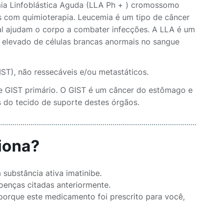
mia Linfoblástica Aguda (LLA Ph + ) cromossomo
os com quimioterapia. Leucemia é um tipo de câncer
ral ajudam o corpo a combater infecções. A LLA é um
 elevado de células brancas anormais no sangue
ST), não ressecáveis e/ou metastáticos.
e GIST primário. O GIST é um câncer do estômago e
s do tecido de suporte destes órgãos.
iona?
substância ativa imatinibe.
oenças citadas anteriormente.
porque este medicamento foi prescrito para você,