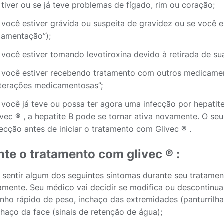
 tiver ou se já teve problemas de fígado, rim ou coração;
 você estiver grávida ou suspeita de gravidez ou se você 
amentação”);
 você estiver tomando levotiroxina devido à retirada de sua
 você estiver recebendo tratamento com outros medicament
nterações medicamentosas”;
 você já teve ou possa ter agora uma infecção por hepatit
ivec ® , a hepatite B pode se tornar ativa novamente. O seu
fecção antes de iniciar o tratamento com Glivec ® .
te o tratamento com glivec ® :
 sentir algum dos seguintes sintomas durante seu tratamen
amente. Seu médico vai decidir se modifica ou descontinua
nho rápido de peso, inchaço das extremidades (panturrilha
chaço da face (sinais de retenção de água);