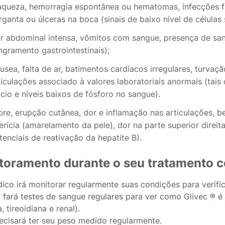
aqueza, hemorragia espontânea ou hematomas, infecções fr
rganta ou úlceras na boca (sinais de baixo nível de células
r abdominal intensa, vômitos com sangue, presença de sang
ngramento gastrointestinais);
usea, falta de ar, batimentos cardíacos irregulares, turvaç
ticulações associado à valores laboratoriais anormais (tais
lcio e níveis baixos de fósforo no sangue).
bre, erupção cutânea, dor e inflamação nas articulações, 
terícia (amarelamento da pele), dor na parte superior direit
tenciais de reativação da hepatite B).
toramento durante o seu tratamento c
ico irá monitorar regularmente suas condições para verific
fará testes de sangue regulares para ver como Glivec ® é 
, tireoidiana e renal).
ecisará ter seu peso medido regularmente.