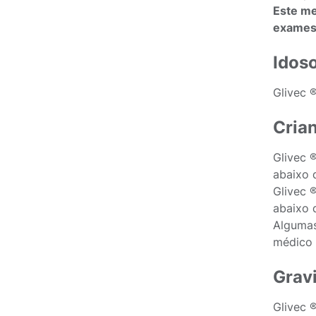
Este me
exames 
Idos
Glivec 
Cria
Glivec 
abaixo 
Glivec 
abaixo 
Algumas
médico 
Grav
Glivec 