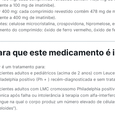
lente a 100 mg de imatinibe).
® 400 mg: cada comprimido revestido contém 478 mg de mes
lente a 400 mg de imatinibe).
tes: celulose microcristalina, crospovidona, hipromelose, e
mento do comprimido: óxido de ferro vermelho, óxido de fe
Para que este medicamento é 
® é um tratamento para:
cientes adultos e pediátricos (acima de 2 anos) com Leuc
iladelphia positivo (Ph + ) recém-diagnosticada e sem trat
cientes adultos com LMC cromossomo Philadelphia positivo
ônica após falha ou intolerância à terapia com alfa-interfe
ngue na qual o corpo produz um número elevado de célula
eloides”).