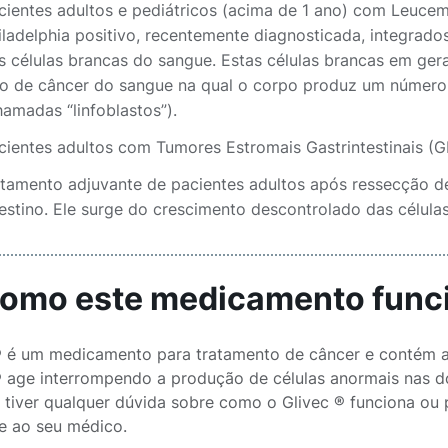
cientes adultos e pediátricos (acima de 1 ano) com Leuce
iladelphia positivo, recentemente diagnosticada, integrad
s células brancas do sangue. Estas células brancas em ge
po de câncer do sangue na qual o corpo produz um número
hamadas “linfoblastos”).
cientes adultos com Tumores Estromais Gastrintestinais (GI
atamento adjuvante de pacientes adultos após ressecção d
testino. Ele surge do crescimento descontrolado das célula
Como este medicamento func
® é um medicamento para tratamento de câncer e contém a 
® age interrompendo a produção de células anormais nas d
 tiver qualquer dúvida sobre como o Glivec ® funciona ou 
e ao seu médico.