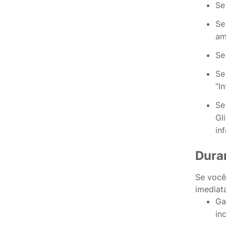
Se
Se
am
Se
Se
“I
Se
Gl
in
Duran
Se você
imediat
Ga
in