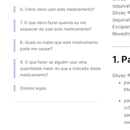
(equiva
6. Como devo usar este medicamento?
Glivec 
(equiva
7. O que devo fazer quando eu me
Excipien
esquecer de usar este medicamento?
Revesti
8. Quais os males que este medicamento
pode me causar?
1. 
9. O que fazer se alguém usar uma
quantidade maior do que a indicada deste
medicamento?
Glivec 
pa
Dizeres legais
Ph
pa
cr
sa
mi