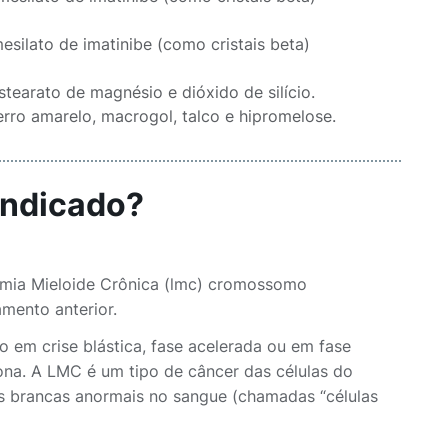
ilato de imatinibe (como cristais beta)
stearato de magnésio e dióxido de silício.
rro amarelo, macrogol, talco e hipromelose.
indicado?
emia Mieloide Crônica (lmc) cromossomo
amento anterior.
 em crise blástica, fase acelerada ou em fase
rona. A LMC é um tipo de câncer das células do
s brancas anormais no sangue (chamadas “células