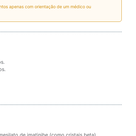
entos apenas com orientação de um médico ou
s.
os.
silato de imatinibe (como cristais beta)