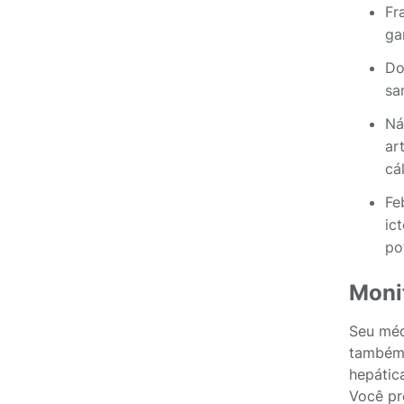
Fr
ga
Do
sa
Ná
ar
cá
Fe
ic
po
Moni
Seu méd
também 
hepática
Você pr