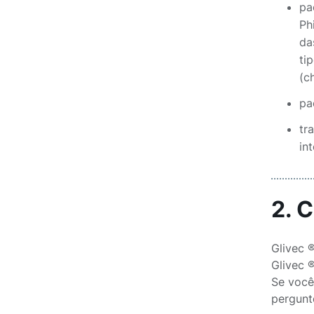
pa
Ph
da
ti
(c
pa
tr
in
2. 
Glivec 
Glivec 
Se você
pergunt