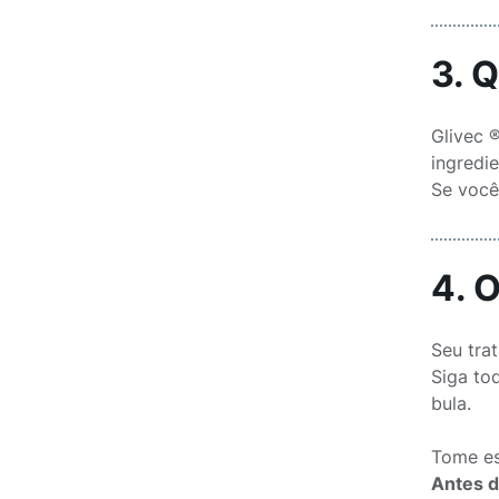
3. 
Glivec 
ingredi
Se você
4. 
Seu tra
Siga to
bula.
Tome es
Antes d