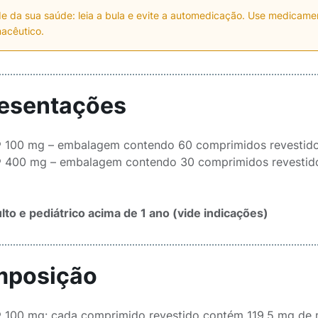
e da sua saúde: leia a bula e evite a automedicação. Use medicam
acêutico.
esentações
® 100 mg – embalagem contendo 60 comprimidos revestido
® 400 mg – embalagem contendo 30 comprimidos revestid
lto e pediátrico acima de 1 ano (vide indicações)
posição
® 100 mg: cada comprimido revestido contém 119,5 mg de me