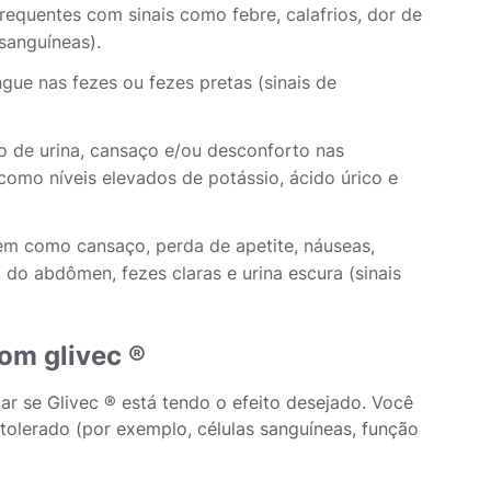
equentes com sinais como febre, calafrios, dor de
 sanguíneas).
ue nas fezes ou fezes pretas (sinais de
ão de urina, cansaço e/ou desconforto nas
 como níveis elevados de potássio, ácido úrico e
bem como cansaço, perda de apetite, náuseas,
a do abdômen, fezes claras e urina escura (sinais
om glivec ®
ar se Glivec ® está tendo o efeito desejado. Você
tolerado (por exemplo, células sanguíneas, função