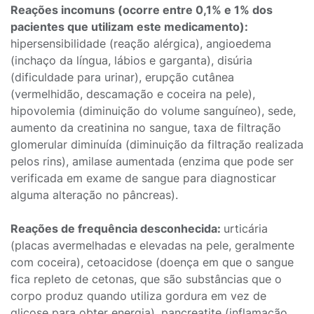
Reações incomuns (ocorre entre 0,1% e 1% dos
pacientes que utilizam este medicamento):
hipersensibilidade (reação alérgica), angioedema
(inchaço da língua, lábios e garganta), disúria
(dificuldade para urinar), erupção cutânea
(vermelhidão, descamação e coceira na pele),
hipovolemia (diminuição do volume sanguíneo), sede,
aumento da creatinina no sangue, taxa de filtração
glomerular diminuída (diminuição da filtração realizada
pelos rins), amilase aumentada (enzima que pode ser
verificada em exame de sangue para diagnosticar
alguma alteração no pâncreas).
Reações de frequência desconhecida:
urticária
(placas avermelhadas e elevadas na pele, geralmente
com coceira), cetoacidose (doença em que o sangue
fica repleto de cetonas, que são substâncias que o
corpo produz quando utiliza gordura em vez de
glicose para obter energia), pancreatite (inflamação