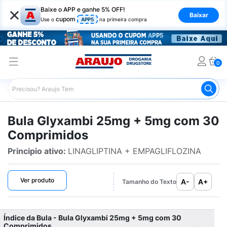
×
Baixe o APP e ganhe 5% OFF!
Baixar
cupom
Use o
APP5
na primeira compra
0
Araujo
Bulário Araujo
Glyxambi 25mg + 5mg com 30 
Bula Glyxambi 25mg + 5mg com 30
Comprimidos
Principio ativo:
LINAGLIPTINA + EMPAGLIFLOZINA
Ver produto
A-
A+
Tamanho do Texto
Índice da Bula - Bula Glyxambi 25mg + 5mg com 30
Comprimidos