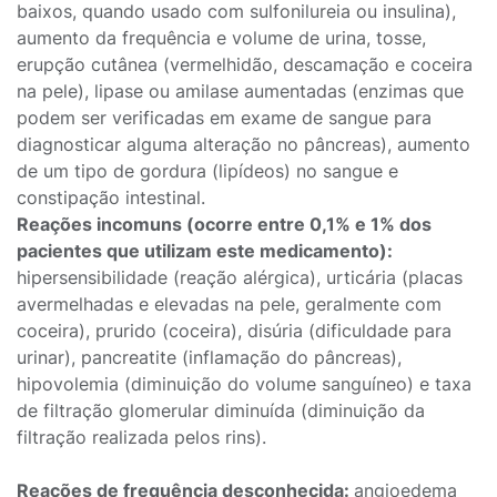
baixos, quando usado com sulfonilureia ou insulina),
aumento da frequência e volume de urina, tosse,
erupção cutânea (vermelhidão, descamação e coceira
na pele), lipase ou amilase aumentadas (enzimas que
podem ser verificadas em exame de sangue para
diagnosticar alguma alteração no pâncreas), aumento
de um tipo de gordura (lipídeos) no sangue e
constipação intestinal.
Reações incomuns (ocorre entre 0,1% e 1% dos
pacientes que utilizam este medicamento):
hipersensibilidade (reação alérgica), urticária (placas
avermelhadas e elevadas na pele, geralmente com
coceira), prurido (coceira), disúria (dificuldade para
urinar), pancreatite (inflamação do pâncreas),
hipovolemia (diminuição do volume sanguíneo) e taxa
de filtração glomerular diminuída (diminuição da
filtração realizada pelos rins).
Reações de frequência desconhecida:
angioedema