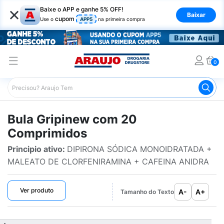
×
Baixe o APP e ganhe 5% OFF!
Baixar
cupom
Use o
APP5
na primeira compra
0
Araujo
Bulário Araujo
Gripinew com 20 Comprimidos
Bula Gripinew com 20
Comprimidos
Principio ativo:
DIPIRONA SÓDICA MONOIDRATADA +
MALEATO DE CLORFENIRAMINA + CAFEINA ANIDRA
Ver produto
A-
A+
Tamanho do Texto