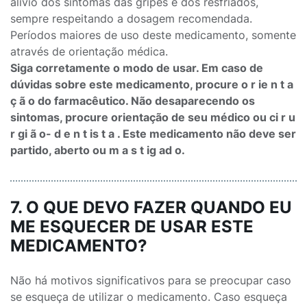
alívio dos sintomas das gripes e dos resfriados,
sempre respeitando a dosagem recomendada.
Períodos maiores de uso deste medicamento, somente
através de orientação médica.
Siga corretamente o modo de usar. Em caso de
dúvidas sobre este medicamento, procure o r ie n t a
ç ã o do farmacêutico. Não desaparecendo os
sintomas, procure orientação de seu médico ou ci r u
r gi ã o- d e n t is t a . Este medicamento não deve ser
partido, aberto ou m a s t ig ad o.
7. O QUE DEVO FAZER QUANDO EU
ME ESQUECER DE USAR ESTE
MEDICAMENTO?
Não há motivos significativos para se preocupar caso
se esqueça de utilizar o medicamento. Caso esqueça