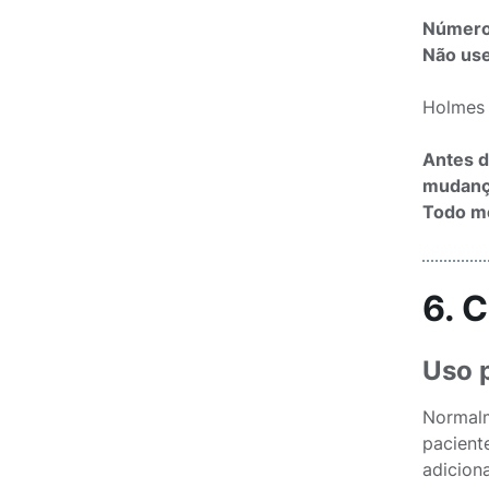
Número 
Não use
Holmes 
Antes d
mudança
Todo me
6. 
Uso p
Normalm
pacient
adicion