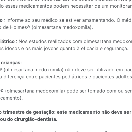
ndo esses medicamentos podem necessitar de um monitoram
ão
: Informe ao seu médico se estiver amamentando. O méd
o de Holmes® (olmesartana medoxomila).
iátrico
: Nos estudos realizados com olmesartana medoxom
es idosos e os mais jovens quanto à eficácia e segurança.
crianças:
 (olmesartana medoxomila) não deve ser utilizado em pa
 diferença entre pacientes pediátricos e pacientes adultos
® (olmesartana medoxomila) pode ser tomado com ou sem a
camento).
o trimestre de gestação: este medicamento não deve ser 
ou do cirurgião-dentista.