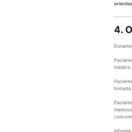
orienta
4. 
Durante
Pacient
médico.
Pacient
tomada 
Pacient
medoxom
concomi
Informe