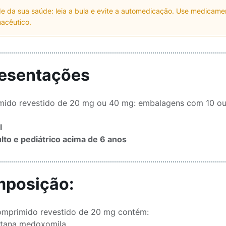
e da sua saúde: leia a bula e evite a automedicação. Use medicam
acêutico.
esentações
ido revestido de 20 mg ou 40 mg: embalagens com 10 ou
l
lto e pediátrico acima de 6 anos
posição:
mprimido revestido de 20 mg contém:
medoxomila...............................................................................