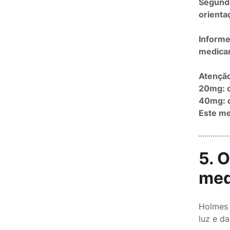
Segundo
orienta
Informe
medicam
Atençã
20mg: 
40mg: 
Este me
5. 
med
Holmes 
luz e d