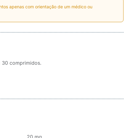
entos apenas com orientação de um médico ou
 30 comprimidos.
......................20 mg