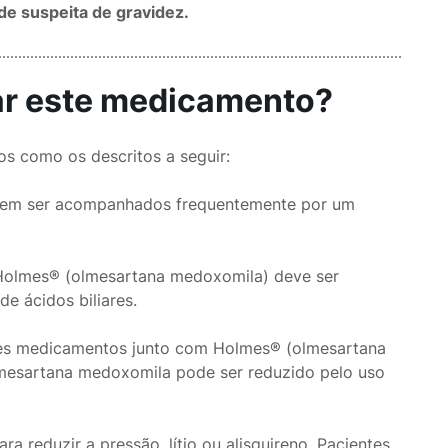
e suspeita de gravidez.
sar este medicamento?
s como os descritos a seguir:
devem ser acompanhados frequentemente por um
e Holmes® (olmesartana medoxomila) deve ser
e ácidos biliares.
esses medicamentos junto com Holmes® (olmesartana
olmesartana medoxomila pode ser reduzido pelo uso
 reduzir a pressão, lítio ou alisquireno. Pacientes