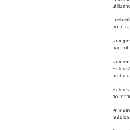
utiliza
Lactaç
ou o us
Uso ger
pacient
Uso em 
Holmes®
nenhuma
Holmes 
do medi
Primeir
médica 