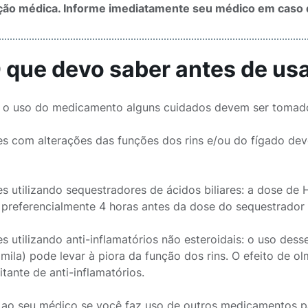
ção médica. Informe imediatamente seu médico em caso d
O que devo saber antes de u
 o uso do medicamento alguns cuidados devem ser tomado
es com alterações das funções dos rins e/ou do fígado 
es utilizando sequestradores de ácidos biliares: a dose d
preferencialmente 4 horas antes da dose do sequestrador d
es utilizando anti-inflamatórios não esteroidais: o uso d
ila) pode levar à piora da função dos rins. O efeito de 
tante de anti-inflamatórios.
 ao seu médico se você faz uso de outros medicamentos para