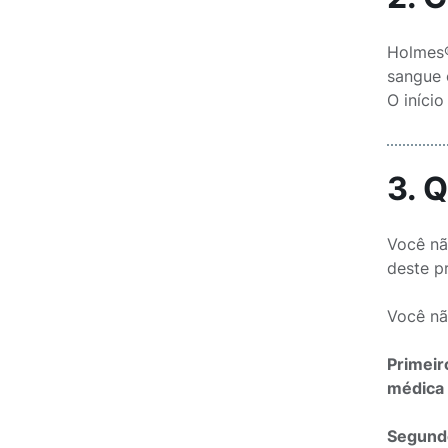
Holmes®
sangue 
O iníci
3. 
Você nã
deste p
Você nã
Primeir
médica 
Segundo