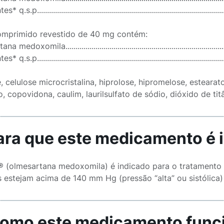
 q.s.p......................................................................................
mprimido revestido de 40 mg contém:
medoxomila................................................................................
 q.s.p.......................................................................................
, celulose microcristalina, hiprolose, hipromelose, estearat
io, copovidona, caulim, laurilsulfato de sódio, dióxido de tit
Para que este medicamento é 
 (olmesartana medoxomila) é indicado para o tratamento da 
 estejam acima de 140 mm Hg (pressão “alta” ou sistólica)
Como este medicamento func