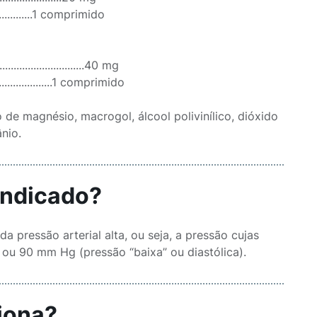
...................1 comprimido
.............................40 mg
.........................1 comprimido
o de magnésio, macrogol, álcool polivinílico, dióxido
ânio.
indicado?
pressão arterial alta, ou seja, a pressão cujas
 ou 90 mm Hg (pressão “baixa” ou diastólica).
iona?