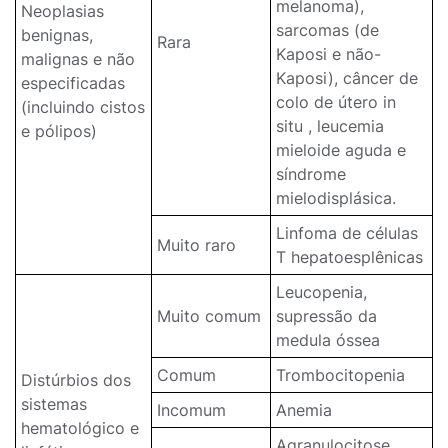
melanoma),
Neoplasias
sarcomas (de
benignas,
Rara
Kaposi e não-
malignas e não
Kaposi), câncer de
especificadas
colo de útero in
(incluindo cistos
situ , leucemia
e pólipos)
mieloide aguda e
síndrome
mielodisplásica.
Linfoma de células
Muito raro
T hepatoesplênicas
Leucopenia,
Muito comum
supressão da
medula óssea
Comum
Trombocitopenia
Distúrbios dos
sistemas
Incomum
Anemia
hematológico e
Agranulocitose,