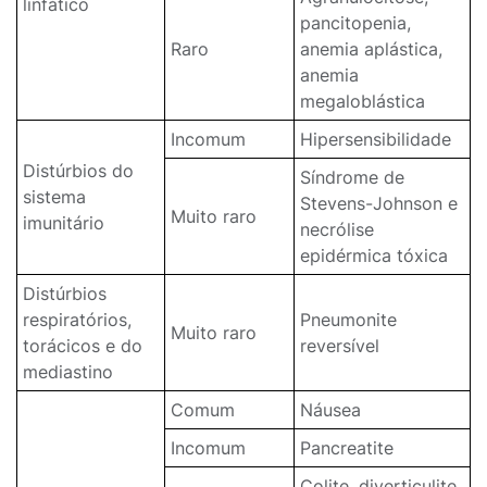
linfático
pancitopenia,
Raro
anemia aplástica,
anemia
megaloblástica
Incomum
Hipersensibilidade
Distúrbios do
Síndrome de
sistema
Stevens-Johnson e
Muito raro
imunitário
necrólise
epidérmica tóxica
Distúrbios
respiratórios,
Pneumonite
Muito raro
torácicos e do
reversível
mediastino
Comum
Náusea
Incomum
Pancreatite
Colite, diverticulite