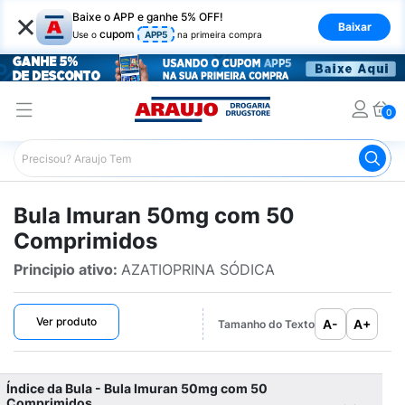
×
Baixe o APP e ganhe 5% OFF!
Baixar
cupom
Use o
APP5
na primeira compra
0
Araujo
Bulário Araujo
Imuran 50mg com 50 Comprimi
Bula Imuran 50mg com 50
Comprimidos
Principio ativo:
AZATIOPRINA SÓDICA
Ver produto
A-
A+
Tamanho do Texto
Índice da Bula - Bula Imuran 50mg com 50
Comprimidos