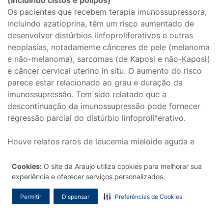
(incluindo cistos e pólipos)
Os pacientes que recebem terapia imunossupressora,
incluindo azatioprina, têm um risco aumentado de
desenvolver distúrbios linfoproliferativos e outras
neoplasias, notadamente cânceres de pele (melanoma
e não-melanoma), sarcomas (de Kaposi e não-Kaposi)
e câncer cervical uterino in situ. O aumento do risco
parece estar relacionado ao grau e duração da
imunossupressão. Tem sido relatado que a
descontinuação da imunossupressão pode fornecer
regressão parcial do distúrbio linfoproliferativo.
Houve relatos raros de leucemia mieloide aguda e
mielodisplasia (alguns associados a anormalidades
cromossômicas).
Cookies:
O site da Araujo utiliza cookies para melhorar sua
Distúrbios dos sistemas hematológico e linfático
experiência e oferecer serviços personalizados.
A azatioprina pode estar associada a uma depressão
Permitir
Dispensar
Preferências de Cookies
relacionada à dose, geralmente reversível, da função
da medula óssea, mais frequentemente expressa como