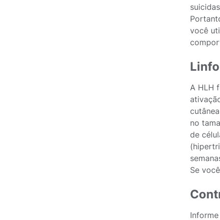
suicidas
Portant
você ut
comport
Linfo
A HLH f
ativaçã
cutânea
no tama
de célul
(hipert
semanas
Se você
Cont
Informe