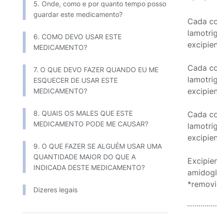
5. Onde, como e por quanto tempo posso
guardar este medicamento?
Cada c
lamotrigina..
6. COMO DEVO USAR ESTE
excipientes*
MEDICAMENTO?
Cada c
7. O QUE DEVO FAZER QUANDO EU ME
lamotrigina..
ESQUECER DE USAR ESTE
excipientes*
MEDICAMENTO?
8. QUAIS OS MALES QUE ESTE
Cada c
MEDICAMENTO PODE ME CAUSAR?
lamotrigina..
excipientes*
9. O QUE FAZER SE ALGUÉM USAR UMA
QUANTIDADE MAIOR DO QUE A
Excipie
INDICADA DESTE MEDICAMENTO?
amidogli
*removi
Dizeres legais