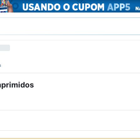
s
mprimidos