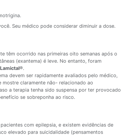
otrigina.
você. Seu médico pode considerar diminuir a dose.
te têm ocorrido nas primeiras oito semanas após o
utâneas (exantema) é leve. No entanto, foram
Lamictal
®.
tema devem ser rapidamente avaliados pelo médico,
e mostre claramente não- relacionado ao
caso a terapia tenha sido suspensa por ter provocado
enefício se sobreponha ao risco.
pacientes com epilepsia, e existem evidências de
isco elevado para suicidalidade (pensamentos