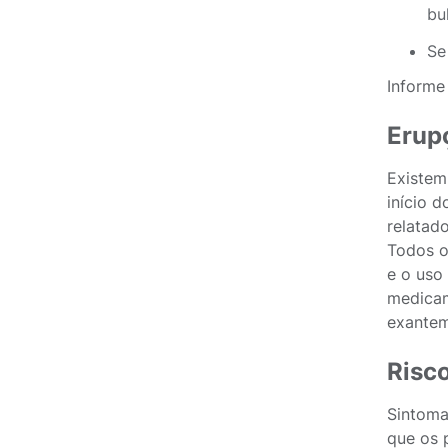
bul
Se
Informe
Erup
Existem
início 
relatad
Todos o
e o uso
medica
exantem
Risco
Sintoma
que os 