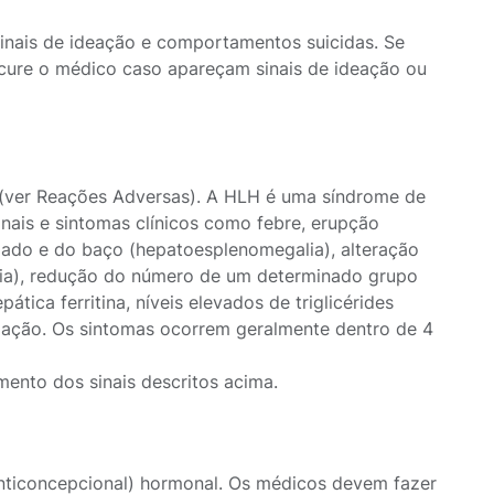
inais de ideação e comportamentos suicidas. Se
ocure o médico caso apareçam sinais de ideação ou
(ver Reações Adversas). A HLH é uma síndrome de
inais e sintomas clínicos como febre, erupção
gado e do baço (hepatoesplenomegalia), alteração
atia), redução do número de um determinado grupo
tica ferritina, níveis elevados de triglicérides
ulação. Os sintomas ocorrem geralmente dentro de 4
ento dos sinais descritos acima.
anticoncepcional) hormonal. Os médicos devem fazer