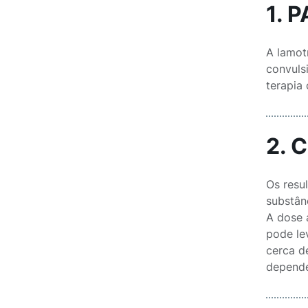
1. 
A lamot
convuls
terapia
2. 
Os resu
substân
A dose 
pode le
cerca d
depende