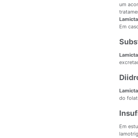
um acom
tratame
Lamicta
Em caso
Subst
Lamicta
excreta
Diidr
Lamicta
do fola
Insuf
Em estu
lamotri