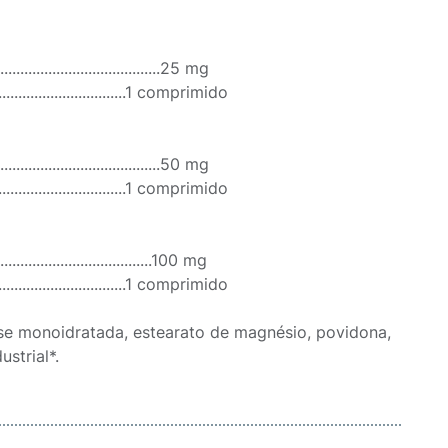
...........................................25 mg
....................................1 comprimido
...........................................50 mg
....................................1 comprimido
.........................................100 mg
....................................1 comprimido
tose monoidratada, estearato de magnésio, povidona,
strial*.