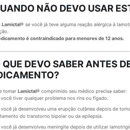
QUANDO NÃO DEVO USAR E
e
Lamictal
® se você já teve alguma reação alérgica à lamo
ção.
dicamento é contraindicado para menores de 12 anos.
O QUE DEVO SABER ANTES D
DICAMENTO?
e tomar
Lamictal
® comprimido seu médico precisa saber:
 você tiver qualquer problema nos rins ou fígado.
 você já desenvolveu uma erupção cutânea depois de toma
atamento do transtorno bipolar ou da epilepsia.
 você já desenvolveu meningite depois de utilizar lamotrig