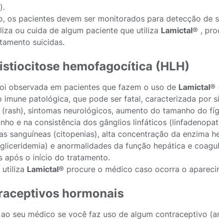
).
o, os pacientes devem ser monitorados para detecção de s
iliza ou cuida de algum paciente que utiliza
Lamictal
® , pr
amento suicidas.
istiocitose hemofagocítica (HLH)
oi observada em pacientes que fazem o uso de
Lamictal
® 
o imune patológica, que pode ser fatal, caracterizada por s
 (rash), sintomas neurológicos, aumento do tamanho do fí
nho e na consistência dos gânglios linfáticos (linfadenop
as sanguíneas (citopenias), alta concentração da enzima hepá
rigliceridemia) e anormalidades da função hepática e coag
 após o início do tratamento.
 utiliza
Lamictal
® procure o médico caso ocorra o aparecim
raceptivos hormonais
 ao seu médico se você faz uso de algum contraceptivo (