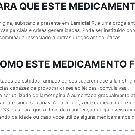
PARA QUE ESTE MEDICAMENT
rigina, substância presente em
Lamictal
®, é uma droga ant
ivas parciais e crises generalizadas. Pode ser instituído 
 combinada (associado a outras drogas antiepiléticas).
COMO ESTE MEDICAMENTO 
ltados de estudos farmacológicos sugerem que a lamotrigin
cias capazes de provocar crises epiléticas (convulsivas).
a ser utilizada de lamotrigina é aumentada gradualmente a
var até cinco semanas. A partir daí, você começa a utiliz
e 33 dias para que a dose de manutenção atinja níveis óti
ndo da idade ou caso você utilize alguns medicamentos q