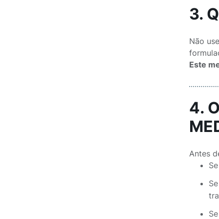
3. 
Não us
formula
Este me
4. 
ME
Antes d
Se
Se
tr
Se