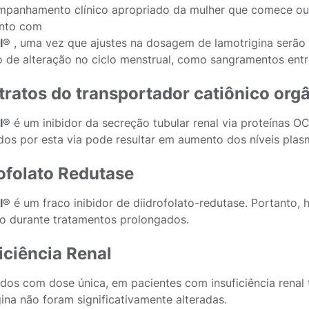
panhamento clínico apropriado da mulher que comece ou 
nto com
l
® , uma vez que ajustes na dosagem de lamotrigina serão 
 de alteração no ciclo menstrual, como sangramentos entr
ratos do transportador catiônico org
l
® é um inibidor da secreção tubular renal via proteínas
dos por esta via pode resultar em aumento dos níveis plasm
ofolato Redutase
l
® é um fraco inibidor de diidrofolato-redutase. Portanto,
to durante tratamentos prolongados.
iciência Renal
dos com dose única, em pacientes com insuficiência renal 
gina não foram significativamente alteradas.