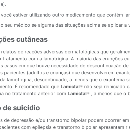
a).
 você estiver utilizando outro medicamento que contém lam
 o seu médico se alguma das situações acima se aplicar a 
ções cutâneas
 relatos de reações adversas dermatológicas que geralmen
do tratamento com a lamotrigina. A maioria das erupções c
os casos em que houve necessidade de descontinuação de
s pacientes (adultos e crianças) que desenvolverem exan
 da lamotrigina, descontinuado, a menos que o exantema s
mento. É recomendado que
Lamictal
® não seja reiniciado 
a no tratamento anterior com
Lamictal
® , a menos que o b
 de suicídio
s de depressão e/ou transtorno bipolar podem ocorrer em 
pacientes com epilepsia e transtorno bipolar apresentam r