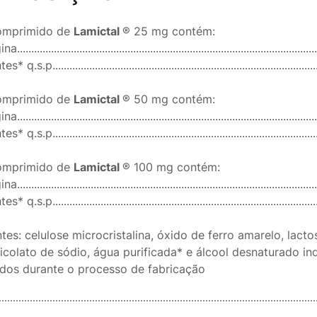
omprimido de
Lamictal
® 25 mg contém:
.....................................................................................................
 q.s.p.........................................................................................
omprimido de
Lamictal
® 50 mg contém:
.....................................................................................................
 q.s.p.........................................................................................
omprimido de
Lamictal
® 100 mg contém:
.....................................................................................................
 q.s.p.........................................................................................
ntes: celulose microcristalina, óxido de ferro amarelo, lac
colato de sódio, água purificada* e álcool desnaturado indu
dos durante o processo de fabricação