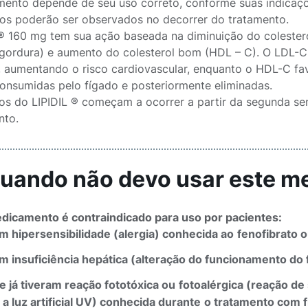
ento depende de seu uso correto, conforme suas indicaçõ
ios poderão ser observados no decorrer do tratamento.
 ® 160 mg tem sua ação baseada na diminuição do colesterol
 gordura) e aumento do colesterol bom (HDL – C). O LDL-C
s, aumentando o risco cardiovascular, enquanto o HDL-C f
onsumidas pelo fígado e posteriormente eliminadas.
tos do LIPIDIL ® começam a ocorrer a partir da segunda s
nto.
Quando não devo usar este 
dicamento é contraindicado para uso por pacientes:
m hipersensibilidade (alergia) conhecida
ao
fenofibrato
o
m insuficiência hepática (alteração do funcionamento do 
e já tiveram reação fototóxica
ou
fotoalérgica (reação de
a luz artificial UV) conhecida
durante
o tratamento com f