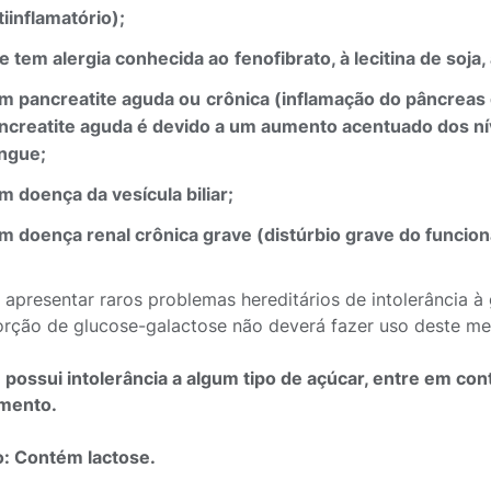
tiinflamatório);
e tem alergia conhecida
ao
fenofibrato, à lecitina de soja,
om
pancreatite
aguda
ou
crônica
(inflamação
do
pâncreas
ncreatite aguda é devido a um aumento acentuado dos níve
ngue;
m doença da vesícula biliar;
m doença renal crônica grave (distúrbio grave do funcio
apresentar raros problemas hereditários de intolerância à 
rção de glucose-galactose não deverá fazer uso deste m
 possui intolerância a algum tipo de açúcar, entre em c
mento.
: Contém lactose.