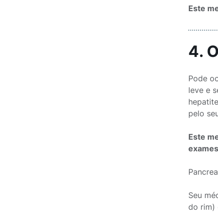
Este me
4. 
Pode oc
leve e 
hepatit
pelo se
Este me
exames 
Pancrea
Seu méd
do rim)