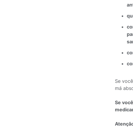
an
qu
c
pa
sa
co
co
Se você 
má abso
Se você
medica
Atenção