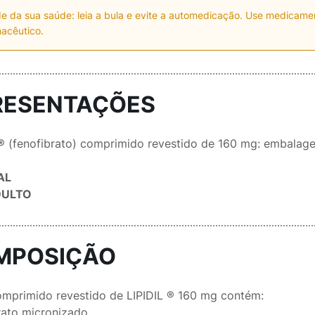
e da sua saúde: leia a bula e evite a automedicação. Use medicam
acêutico.
RESENTAÇÕES
 ® (fenofibrato) comprimido revestido de 160 mg: embalag
AL
DULTO
MPOSIÇÃO
mprimido revestido de LIPIDIL ® 160 mg contém:
micronizado.................................................................................