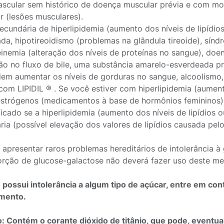
ascular sem histórico de doença muscular prévia e com mo
r (lesões musculares).
ecundária de hiperlipidemia (aumento dos níveis de lipídio
ada, hipotireoidismo (problemas na glândula tireoide), sínd
einemia (alteração dos níveis de proteínas no sangue), do
ão no fluxo de bile, uma substância amarelo-esverdeada 
em aumentar os níveis de gorduras no sangue, alcoolismo
 com LIPIDIL ® . Se você estiver com hiperlipidemia (aument
 estrógenos (medicamentos à base de hormônios femininos
ificado se a hiperlipidemia (aumento dos níveis de lipídios
ia (possível elevação dos valores de lipídios causada pelo
apresentar raros problemas hereditários de intolerância à 
rção de glucose-galactose não deverá fazer uso deste m
 possui intolerância a algum tipo de açúcar, entre em c
mento.
: Contém o corante dióxido de titânio, que pode, eventua