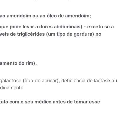
ao
amendoim
ou
ao
óleo de amendoim;
que
pode
levar
a
dores abdominais) - exceto se a
is de triglicérides (um tipo de gordura) no
namento do rim).
galactose (tipo de açúcar), deficiência de lactase ou
edicamento.
ontato com o seu médico antes de tomar esse