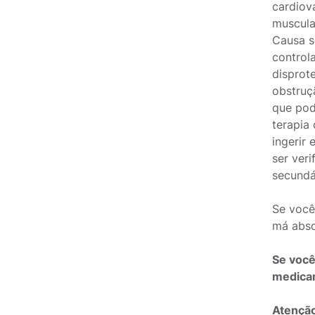
cardiov
muscula
Causa s
control
disprot
obstruç
que pod
terapia
ingerir
ser ver
secundár
Se você 
má abso
Se você
medica
Atenção