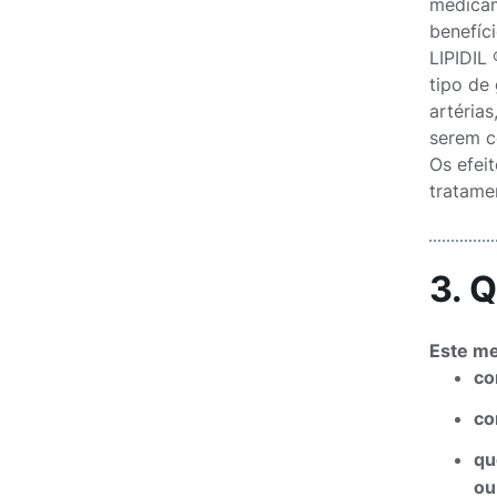
medicam
benefíc
LIPIDIL
tipo de
artéria
serem c
Os efei
tratame
3. 
Este me
co
co
qu
ou