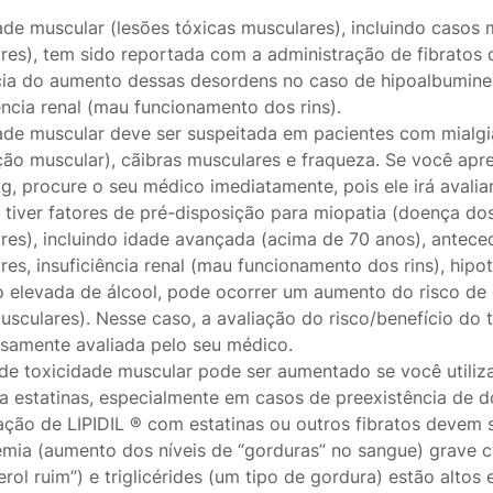
ade muscular (lesões tóxicas musculares), incluindo casos 
res), tem sido reportada com a administração de fibratos o
cia do aumento dessas desordens no caso de hipoalbumine
ência renal (mau funcionamento dos rins).
ade muscular deve ser suspeitada em pacientes com mialgia
ção muscular), cãibras musculares e fraqueza. Se você apr
g, procure o seu médico imediatamente, pois ele irá avalia
 tiver fatores de pré-disposição para miopatia (doença dos
res), incluindo idade avançada (acima de 70 anos), antece
es, insuficiência renal (mau funcionamento dos rins), hipo
o elevada de álcool, pode ocorrer um aumento do risco de
musculares). Nesse caso, a avaliação do risco/benefício do
samente avaliada pelo seu médico.
 de toxicidade muscular pode ser aumentado se você utiliz
 estatinas, especialmente em casos de preexistência de 
ção de LIPIDIL ® com estatinas ou outros fibratos devem 
demia (aumento dos níveis de “gorduras” no sangue) grave 
erol ruim”) e triglicérides (um tipo de gordura) estão altos