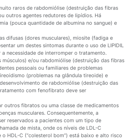
muito raros de rabdomiólise (destruição das fibras
u outros agentes redutores de lipídios. Há
mia (pouca quantidade de albumina no sangue) e
s difusas (dores musculares), miosite (fadiga e
esentar um destes sintomas durante o uso de LIPIDIL
r a necessidade de interromper o tratamento.
 músculos) e/ou rabdomiólise (destruição das fibras
dentes pessoais ou familiares de problemas
tireoidismo (problemas na glândula tireoide) e
 desenvolvimento de rabdomiólise (destruição das
 tratamento com fenofibrato deve ser
ar outros fibratos ou uma classe de medicamentos
doenças musculares. Consequentemente, a
ser reservados a pacientes com um tipo de
chamada de mista, onde os níveis de LDL-C
 e o HDL-C (“colesterol bom”) está baixo e alto risco