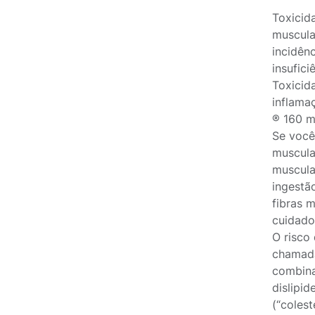
Toxicid
muscula
incidên
insufici
Toxicid
inflama
® 160 m
Se você
muscula
muscular
ingestã
fibras 
cuidado
O risco
chamada
combina
dislipi
(“colest