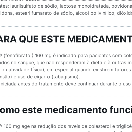
tes: laurilsulfato de sódio, lactose monoidratada, povidona, 
dona, estearilfumarato de sódio, álcool polivinílico, dióxid
PARA QUE ESTE MEDICAMENT
® (fenofibrato ) 160 mg é indicado para pacientes com cole
dos no sangue, que não responderam à dieta e à outras m
 ou atividade física), em especial quando existirem fatore
ensão) e uso de cigarro (tabagismo).
 iniciada antes do tratamento deve continuar durante o uso
Como este medicamento func
 ® 160 mg age na redução dos níveis de colesterol e triglic