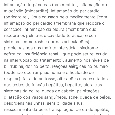
inflamação do pâncreas (pancreatite), inflamação do
miocárdio (miocardite), inflamação do pericárdio
(pericardite), lúpus causado pelo medicamento [com
inflamação do pericárdio (membrana que recobre o
coração), inflamação da pleura (membrana que
recobre os pulmões e cavidade torácica) e com
sintomas como rash e dor nas articulações],
problemas nos rins (nefrite intersticial, síndrome
nefrótica, insuficiência renal - que pode ser revertida
na interrupção do tratamento), aumento nos níveis de
bilirrubina, dor no peito, reações alérgicas no pulmão
(podendo ocorrer pneumonia e dificuldade de
respirar), falta de ar, tosse, alterações nos resultados
dos testes de função hepática, hepatite, piora dos
sintomas da colite, queda de cabelo, palpitações,
dilatação dos vasos sanguíneos, acne, queda de pelos,
desordens nas unhas, sensibilidade à luz,
ressecamento da pele, transpiração, perda de apetite,