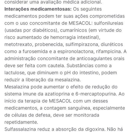
considerar uma avaliação médica adicional.
Interações medicamentosas:
Os seguintes
medicamentos podem ter suas ações comprometidas
com o uso concomitante de MESACOL: sulfonilureias
(usadas por diabéticos), cumarínicos (em virtude do
risco aumentado de hemorragia intestinal),
metotrexato, probenecida, sulfimpirazona, diuréticos
como a furosemida e a espironolactona, rifampicina. A
administração concomitante de anticoagulantes orais
deve ser feita com cautela. Substâncias como a
lactulose, que diminuem o pH do intestino, podem
reduzir a liberação da mesalazina.
Mesalazina pode aumentar o efeito de redução do
sistema imune da azatioprina e 6-mercaptopurina. Ao
início da terapia de MESACOL com um desses
medicamentos, a contagem sanguínea, especialmente
de células de defesa, deve ser monitorada
repetidamente.
Sulfassalazina reduz a absorção da digoxina. Não há