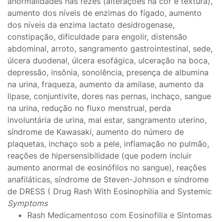
anormalidades nas fezes (alterações na cor e textura),
aumento dos níveis de enzimas do fígado, aumento
dos níveis da enzima lactato desidrogenase,
constipação, dificuldade para engolir, distensão
abdominal, arroto, sangramento gastrointestinal, sede,
úlcera duodenal, úlcera esofágica, ulceração na boca,
depressão, insônia, sonolência, presença de albumina
na urina, fraqueza, aumento da amilase, aumento da
lipase, conjuntivite, dores nas pernas, inchaço, sangue
na urina, redução no fluxo menstrual, perda
involuntária de urina, mal estar, sangramento uterino,
síndrome de Kawasaki, aumento do número de
plaquetas, inchaço sob a pele, inflamação no pulmão,
reações de hipersensibilidade (que podem incluir
aumento anormal de eosinófilos no sangue), reações
anafiláticas, síndrome de Steven-Johnson e síndrome
de DRESS ( Drug Rash With Eosinophilia and Systemic
Symptoms
Rash Medicamentoso com Eosinofilia e Sintomas