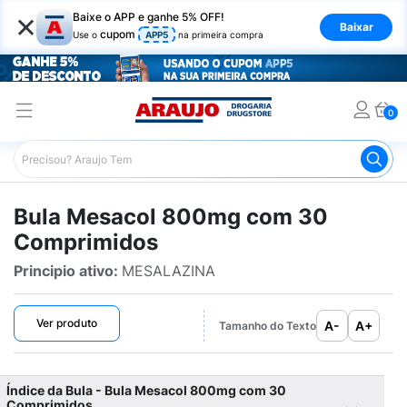
×
Baixe o APP e ganhe 5% OFF!
Baixar
cupom
Use o
APP5
na primeira compra
0
Araujo
Bulário Araujo
Mesacol 800mg com 30 Compri
Bula Mesacol 800mg com 30
Comprimidos
Principio ativo:
MESALAZINA
Ver produto
A-
A+
Tamanho do Texto
Índice da Bula - Bula Mesacol 800mg com 30
Comprimidos