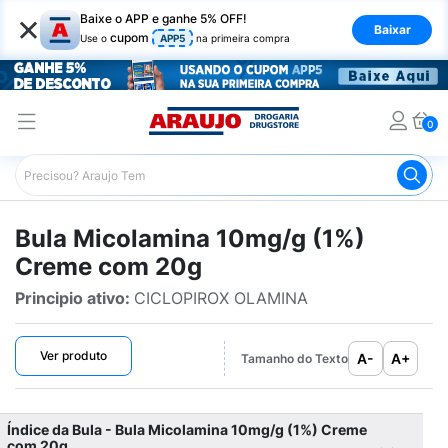
×
Baixe o APP e ganhe 5% OFF!
Baixar
cupom
Use o
APP5
na primeira compra
0
Araujo
Bulário Araujo
Micolamina 10mg/g (1%) Creme
Bula Micolamina 10mg/g (1%)
Creme com 20g
Principio ativo:
CICLOPIROX OLAMINA
Ver produto
A-
A+
Tamanho do Texto
Índice da Bula - Bula Micolamina 10mg/g (1%) Creme
com 20g