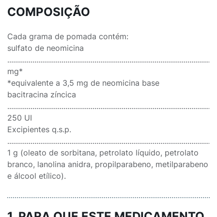
COMPOSIÇÃO
Cada grama de pomada contém:
sulfato de neomicina
..........................................................................................................
mg*
*equivalente a 3,5 mg de neomicina base
bacitracina zíncica
............................................................................................................
250 UI
Excipientes q.s.p.
............................................................................................................
1 g (oleato de sorbitana, petrolato líquido, petrolato
branco, lanolina anidra, propilparabeno, metilparabeno
e álcool etílico).
1. PARA QUE ESTE MEDICAMENTO