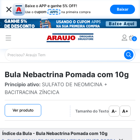
×
Baixe o APP e ganhe 5% OFF!
Baixar
cupom
Use o
APP5
na primeira compra
0
Araujo
Bulário Araujo
Nebactrina Pomada com 10g
Bula Nebactrina Pomada com 10g
Principio ativo:
SULFATO DE NEOMICINA +
BACITRACINA ZÍNCICA
Ver produto
A-
A+
Tamanho do Texto
Índice da Bula - Bula Nebactrina Pomada com 10g