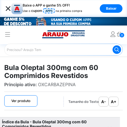
×
Baixe o APP e ganhe 5% OFF!
Baixar
cupom
Use o
APP5
na primeira compra
0
Araujo
Bulário Araujo
Oleptal 300mg com 60 Comprim
Bula Oleptal 300mg com 60
Comprimidos Revestidos
Principio ativo:
OXCARBAZEPINA
Ver produto
A-
A+
Tamanho do Texto
Índice da Bula - Bula Oleptal 300mg com 60
Comprimidos Revestidos