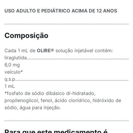
USO ADULTO E PEDIÁTRICO ACIMA DE 12 ANOS
Composição
Cada 1 mL de
OLIRE®
solução injetável contém:
liraglutida...........................................................................................
6,0 mg
veículo*
q.s.p....................................................................................................
1 mL
*fosfato de sódio dibásico di-hidratado,
propilenoglicol, fenol, ácido clorídrico, hidróxido de
sódio, água para injeção.
Para que este medicamento é