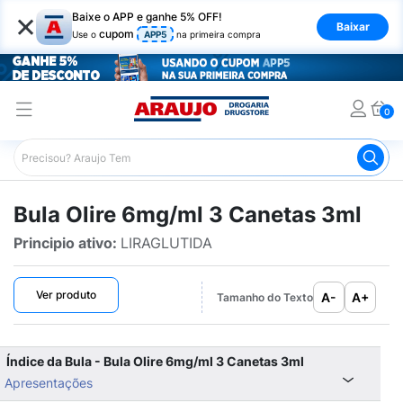
×
Baixe o APP e ganhe 5% OFF!
Baixar
cupom
Use o
APP5
na primeira compra
0
Araujo
Bulário Araujo
Olire 6mg/ml 3 Canetas 3ml
Bula Olire 6mg/ml 3 Canetas 3ml
Principio ativo:
LIRAGLUTIDA
Ver produto
A-
A+
Tamanho do Texto
Índice da Bula - Bula Olire 6mg/ml 3 Canetas 3ml
Apresentações