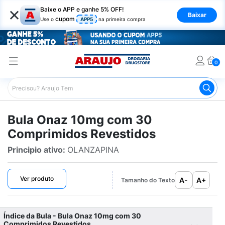
×
Baixe o APP e ganhe 5% OFF!
Baixar
cupom
Use o
APP5
na primeira compra
0
Araujo
Bulário Araujo
Onaz 10mg com 30 Comprimidos
Bula Onaz 10mg com 30
Comprimidos Revestidos
Principio ativo:
OLANZAPINA
Ver produto
A-
A+
Tamanho do Texto
Índice da Bula - Bula Onaz 10mg com 30
Comprimidos Revestidos