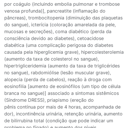
por coágulo (incluindo embolia pulmonar e trombose
venosa profunda)], pancreatite (inflamação do
pâncreas), trombocitopenia (diminuição das plaquetas
do sangue), icterícia (coloração amarelada da pele,
mucosas e secreções), coma diabético (perda da
consciência devido ao diabetes), cetoacidose
diabética (uma complicação perigosa do diabetes
causada pela hiperglicemia grave), hipercolesterolemia
(aumento da taxa de colesterol no sangue),
hipertrigliceridemia (aumento da taxa de triglicérides
no sangue), rabdomiólise (lesão muscular grave),
alopecia (perda de cabelos), reação à droga com
eosinofilia [aumento de eosinófilos (um tipo de célula
branca no sangue)] associado a sintomas sistêmicos
(Síndrome DRESS), priapismo (ereção do
pênis contínua por mais de 4 horas, acompanhada de
dor), incontinência urinária, retenção urinária, aumento
de bilirrubina total (condição que pode indicar um
problema no fígado) e aumento dos níveis