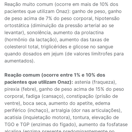
Reação muito comum (ocorre em mais de 10% dos
pacientes que utilizam Onaz): ganho de peso, ganho
de peso acima de 7% do peso corporal, hipotensão
ortostática (diminuição da pressão arterial ao se
levantar), sonolência, aumento da prolactina
(hormônio da lactação), aumento das taxas de
colesterol total, triglicérides e glicose no sangue
quando dosados em jejum (de valores limítrofes para
aumentados).
Reação comum (ocorre entre 1% e 10% dos
pacientes que utilizam Onaz):
astenia (fraqueza),
pirexia (febre), ganho de peso acima de 15% do peso
corporal, fadiga (cansaço), constipação (prisão de
ventre), boca seca, aumento do apetite, edema
periférico (inchaço), artralgia (dor nas articulações),
acatisia (inquietação motora), tontura, elevação de
TGO e TGP (enzimas do fígado), aumento da fosfatase
alcalina (enzima presente predominantemente no