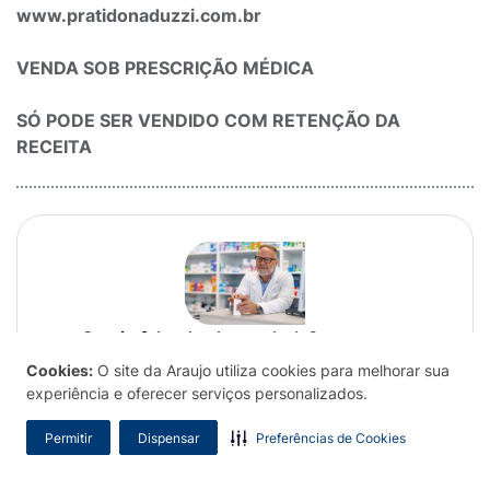
www.pratidonaduzzi.com.br
VENDA SOB PRESCRIÇÃO MÉDICA
SÓ PODE SER VENDIDO COM RETENÇÃO DA
RECEITA
Sentiu falta de alguma bula?
Cookies:
O site da Araujo utiliza cookies para melhorar sua
Contribua para o nosso bulário e ajude a comunidade.
experiência e oferecer serviços personalizados.
Enviar sugestão de bula
Permitir
Dispensar
Preferências de Cookies