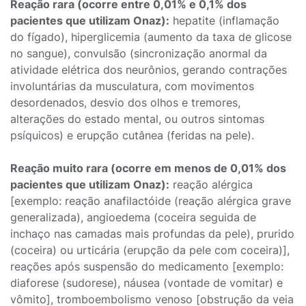
Reação rara (ocorre entre 0,01% e 0,1% dos
pacientes que utilizam Onaz):
hepatite (inflamação
do fígado), hiperglicemia (aumento da taxa de glicose
no sangue), convulsão (sincronização anormal da
atividade elétrica dos neurônios, gerando contrações
involuntárias da musculatura, com movimentos
desordenados, desvio dos olhos e tremores,
alterações do estado mental, ou outros sintomas
psíquicos) e erupção cutânea (feridas na pele).
Reação muito rara (ocorre em menos de 0,01% dos
pacientes que utilizam Onaz):
reação alérgica
[exemplo: reação anafilactóide (reação alérgica grave
generalizada), angioedema (coceira seguida de
inchaço nas camadas mais profundas da pele), prurido
(coceira) ou urticária (erupção da pele com coceira)],
reações após suspensão do medicamento [exemplo:
diaforese (sudorese), náusea (vontade de vomitar) e
vômito], tromboembolismo venoso [obstrução da veia