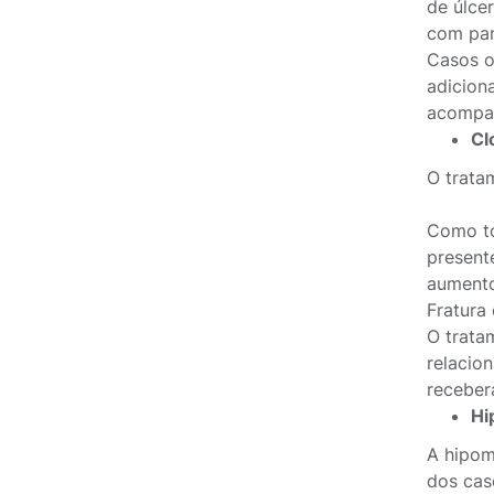
de úlce
com pan
Casos o
adicion
acompan
Cl
O trata
Como to
present
aumento
Fratura
O trata
relacio
receber
Hi
A hipom
dos cas