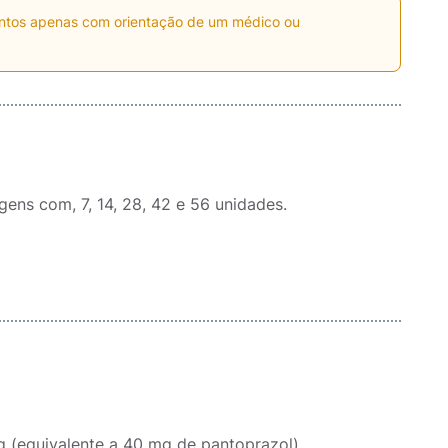
entos apenas com orientação de um médico ou
ens com, 7, 14, 28, 42 e 56 unidades.
45,10 mg (equivalente a 40 mg de pantoprazol)