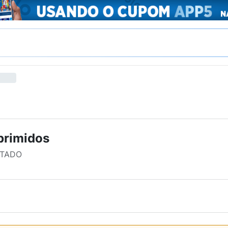
primidos
ATADO