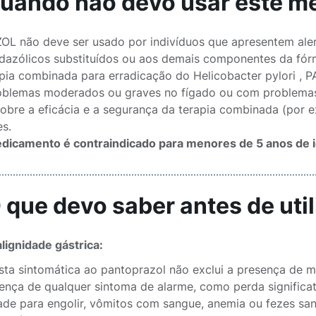
Quando não devo usar este 
L não deve ser usado por indivíduos que apresentem alerg
dazólicos substituídos ou aos demais componentes da fór
pia combinada para erradicação do Helicobacter pylori , 
blemas moderados ou graves no fígado ou com problemas n
sobre a eficácia e a segurança da terapia combinada (por e
es.
dicamento é contraindicado para menores de 5 anos de 
O que devo saber antes de ut
lignidade gástrica:
sta sintomática ao pantoprazol não exclui a presença de m
ença de qualquer sintoma de alarme, como perda significati
dade para engolir, vômitos com sangue, anemia ou fezes sa