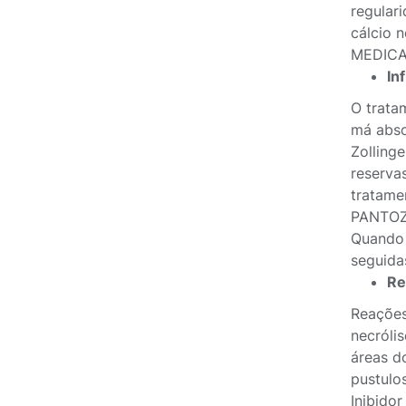
regular
cálcio 
MEDICA
In
O trata
má abso
Zolling
reserva
tratame
PANTOZO
Quando 
seguida
Re
Reações
necróli
áreas d
pustulo
Inibido