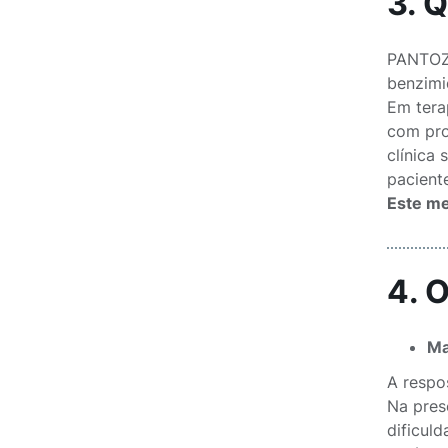
3. 
PANTOZO
benzimi
Em tera
com pro
clínica 
pacient
Este me
4. 
Ma
A respo
Na pres
dificul