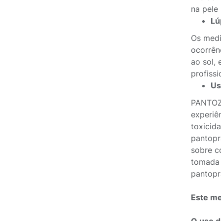
na pele
Lú
Os medi
ocorrên
ao sol,
profiss
Us
PANTOZO
experiê
toxicid
pantopr
sobre c
tomada 
pantopr
Este me