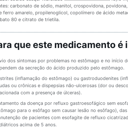
tes: carbonato de sódio, manitol, crospovidona, povidona, 
 ferro amarelo, propilenoglicol, copolímero de ácido metacrí
bato 80 e citrato de trietila.
Para que este medicamento é 
ívio dos sintomas por problemas no estômago e no início do
pendem da secreção do ácido produzido pelo estômago.
strites (inflamação do estômago) ou gastroduodenites (inf
udas ou crônicas e dispepsias não-ulcerosas (dor ou desc
lacionada com a presença de úlceras).
atamento da doença por refluxo gastroesofágico sem esof
tômago para o esôfago sem causar lesão no esôfago), das e
nutenção de pacientes com esofagite de refluxo cicatrizad
diátricos acima de 5 anos.