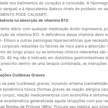
idade nos batimentos do coração) e convulsão. A hipomagn
no sangue) e à hipocalemia (baixos níveis de potássio no
MENTO PODE CAUSAR?).
fluência na absorção de vitamina B12:
mento diário com qualquer medicação ácido-supressora, po
rção da vitamina B12. A deficiência dessa vitamina deve 
er- Ellison e outras patologias hipersecretórias que neces
s corporais reduzidas ou fatores de risco para a absorção
nto de longo prazo ou se sintomas clínicos relevantes são
L 40 mg não é indicado em distúrbios gastrointestinais l
prescrito dentro de uma terapia combinada, as instruçõe
s.
ações Cutâneas Graves
 na pele (cutâneas) graves, incluindo eritema (vermelhidã
se epidérmica tóxica (formas graves de reação alérgica c
o corpo), reação medicamentosa com eosinofilia e sintomas
se exantemática generalizada aguda (erupções com pus na
r de Bomba de Prótons (IBPs). Procure seu médico aos prim