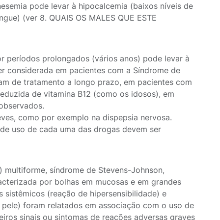
esemia pode levar à hipocalcemia (baixos níveis de
 sangue) (ver 8. QUAIS OS MALES QUE ESTE
r períodos prolongados (vários anos) pode levar à
ser considerada em pacientes com a Síndrome de
sitam de tratamento a longo prazo, em pacientes com
 reduzida de vitamina B12 (como os idosos), em
 observados.
eves, como por exemplo na dispepsia nervosa.
s de uso de cada uma das drogas devem ser
o) multiforme, síndrome de Stevens-Johnson,
aracterizada por bolhas em mucosas e em grandes
 sistêmicos (reação de hipersensibilidade) e
 pele) foram relatados em associação com o uso de
eiros sinais ou sintomas de reações adversas graves