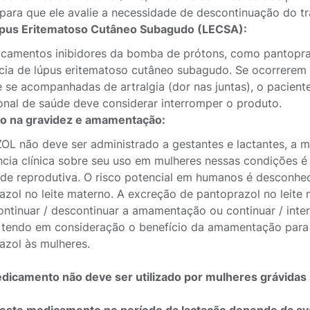
 para que ele avalie a necessidade de descontinuação do t
pus Eritematoso Cutâneo Subagudo (LECSA):
camentos inibidores da bomba de prótons, como pantopra
cia de lúpus eritematoso cutâneo subagudo. Se ocorrerem 
 e se acompanhadas de artralgia (dor nas juntas), o pacien
ional de saúde deve considerar interromper o produto.
o na gravidez e amamentação:
L não deve ser administrado a gestantes e lactantes, a 
ncia clínica sobre seu uso em mulheres nessas condições 
ade reprodutiva. O risco potencial em humanos é desconh
azol no leite materno. A excreção de pantoprazol no leite 
ontinuar / descontinuar a amamentação ou continuar / int
tendo em consideração o benefício da amamentação para a
azol às mulheres.
dicamento não deve ser utilizado por mulheres grávidas 