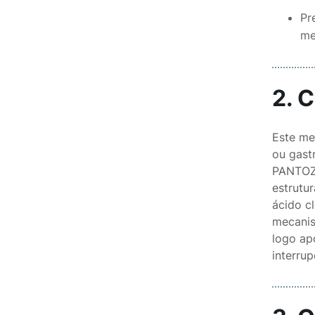
Pr
me
2. 
Este me
ou gast
PANTOZO
estrutu
ácido c
mecanis
logo ap
interru