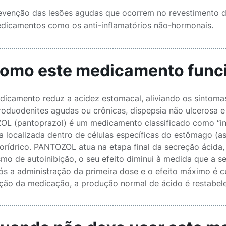
evenção das lesões agudas que ocorrem no revestimento do
dicamentos como os anti-inflamatórios não-hormonais.
Como este medicamento func
dicamento reduz a acidez estomacal, aliviando os sintoma
roduodenites agudas ou crônicas, dispepsia não ulcerosa e
L (pantoprazol) é um medicamento classificado como “inib
ra localizada dentro de células específicas do estômago (as
lorídrico. PANTOZOL atua na etapa final da secreção ácida
mo de autoinibição, o seu efeito diminui à medida que a sec
ós a administração da primeira dose e o efeito máximo é c
pção da medicação, a produção normal de ácido é restabele