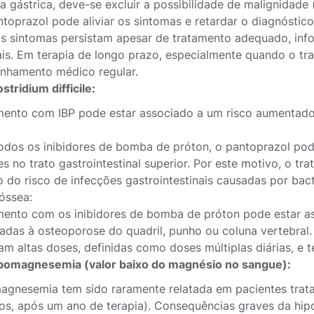
ra gástrica, deve-se excluir a possibilidade de malignidade
toprazol pode aliviar os sintomas e retardar o diagnóstico
s sintomas persistam apesar de tratamento adequado, info
ais. Em terapia de longo prazo, especialmente quando o 
hamento médico regular.
ostridium difficile:
mento com IBP pode estar associado a um risco aumentado d
dos os inibidores de bomba de próton, o pantoprazol po
es no trato gastrointestinal superior. Por este motivo, o
 do risco de infecções gastrointestinais causadas por bact
 óssea:
mento com os inibidores de bomba de próton pode estar a
nadas à osteoporose do quadril, punho ou coluna vertebral. 
am altas doses, definidas como doses múltiplas diárias, e 
pomagnesemia (valor baixo do magnésio no sangue):
agnesemia tem sido raramente relatada em pacientes trat
os, após um ano de terapia). Consequências graves da hipo