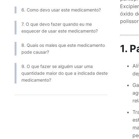
Excipien
6. Como devo usar este medicamento?
óxido de
polissor
7. O que devo fazer quando eu me
esquecer de usar este medicamento?
8. Quais os males que este medicamento
1. 
pode causar?
Al
9. O que fazer se alguém usar uma
quantidade maior do que a indicada deste
de
medicamento?
Ga
ag
re
Tr
es
ma
pe