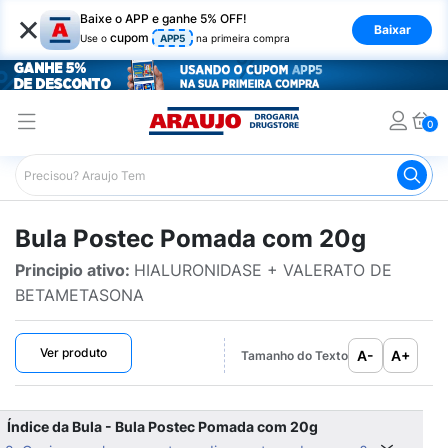
×
Baixe o APP e ganhe 5% OFF!
Baixar
cupom
Use o
APP5
na primeira compra
0
Araujo
Bulário Araujo
Postec Pomada com 20g
Bula Postec Pomada com 20g
Principio ativo:
HIALURONIDASE + VALERATO DE
BETAMETASONA
Ver produto
A-
A+
Tamanho do Texto
Índice da Bula - Bula Postec Pomada com 20g