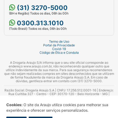
(31) 3270-5000
(BH e Região) Todos os dias, 06h às 00h
0300.313.1010
(Todo Brasil) Todos os dias, 06h às 00h
Termo de Uso
Portal da Privacidade
Covid-19
Código de Ética e Conduta
A Drogaria Araujo S/A informa que o seu site oficial corresponde ao
endereço www.araujo.com.br, não reconhecendo qualquer outro que
utilize indevidamente da sua marca. Para sua segurança recomendamos
que não sejam realizadas compras em sites desconhecidos que se utilizem
de forma fraudulenta da marca da Drogaria Araujo S.A. Em caso de
dúvidas, gentileza entrar em contato com (31) 3270-5000.
Razão Social: Drogaria Araujo S.A | CNPJ: 17.256.512.0001-16 | Endereço:
Rua Curitiba 327 - Centro - CEP: 30170-120 - Belo Horizonte - MG |
Telefones: 0300.313.1010 e (31) 3270-5000 Horário de funcionamento -
06:00h às 00:00h | Consultores técnicos responsáveis: Hairton Ayres
Cookies:
O site da Araujo utiliza cookies para melhorar sua
Azevedo Guimarães – CRF 10.965 | Yasmin Silva Alvarenga – CRF 52.584 -
Consultor substituto: Thiago Aguiar Pinheiro - CRF Nº 13.748. Alvará
experiência e oferecer serviços personalizados.
Sanitário: 2025020713 | Autorização de Funcionamento da Empresa (AFE):
7.16355-1