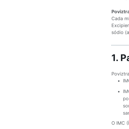
Poviztr
Cada mL
Excipien
sódio (a
1. 
Poviztr
IM
IM
po
so
sa
O IMC (