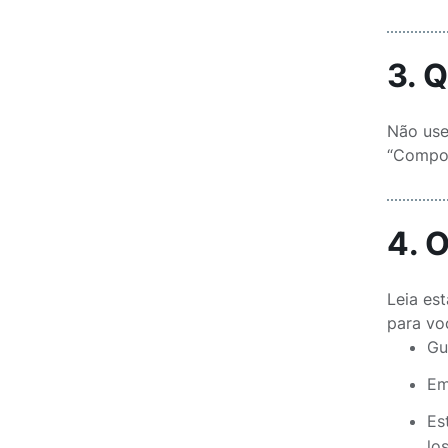
3. 
Não use
“Compos
4. 
Leia es
para vo
Gu
Em
Es
lo