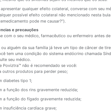
 apresentar qualquer efeito colateral, converse com seu méd
alquer possível efeito colateral não mencionado nesta bula
temedicamento pode me causar?”).
ncias e precauções
e com o seu médico, farmacêutico ou enfermeiro antes de u
 ou alguém da sua família já teve um tipo de câncer de ti
ocê tem uma condição do sistema endócrino chamada Sínd
sulte seu médico.
e Poviztra™ não é recomendado se você:
a outros produtos para perder peso;
m diabetes tipo 1;
m a função dos rins gravemente reduzida;
m a função do fígado gravemente reduzida;
m insuficiência cardíaca grave;