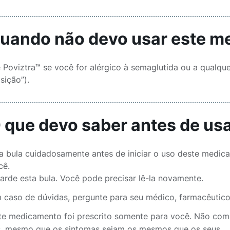
Quando não devo usar este 
 Poviztra™ se você for alérgico à semaglutida ou a qualq
ição”).
O que devo saber antes de u
ta bula cuidadosamente antes de iniciar o uso deste medi
cê.
arde esta bula. Você pode precisar lê-la novamente.
 caso de dúvidas, pergunte para seu médico, farmacêutico
te medicamento foi prescrito somente para você. Não comp
s, mesmo que os sintomas sejam os mesmos que os seus.