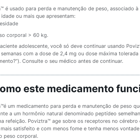
a™ é usado para perda e manutenção de peso, associado à d
 idade ou mais que apresentam:
esidade
so corporal > 60 kg.
ciente adolescente, você só deve continuar usando Poviz
 semanas com a dose de 2,4 mg ou dose máxima tolerada (
ento?”). Consulte o seu médico antes de continuar.
Como este medicamento func
a™é um medicamento para perda e manutenção de peso que 
nte a um hormônio natural denominado peptídeo semelhante
a refeição. Poviztra™ age sobre os receptores no cérebro
a mais satisfeito e com menos fome e tenha menos vontade
o peso corporal.