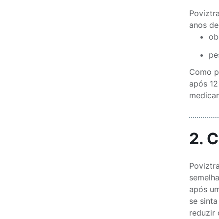
Poviztr
anos de
ob
pe
Como pa
após 12
medicam
2. 
Poviztr
semelha
após um
se sint
reduzir 