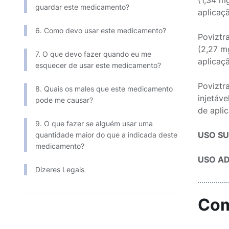
(1,34 m
guardar este medicamento?
aplicaç
6. Como devo usar este medicamento?
Poviztr
(2,27 m
7. O que devo fazer quando eu me
aplicaç
esquecer de usar este medicamento?
Poviztr
8. Quais os males que este medicamento
injetáv
pode me causar?
de apli
9. O que fazer se alguém usar uma
USO S
quantidade maior do que a indicada deste
medicamento?
USO AD
Dizeres Legais
Com