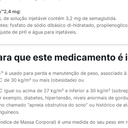
a™2,4 mg:
 de solução injetável contém 3,2 mg de semaglutida.
tes: fosfato de sódio dibásico di-hidratado, propilenoglicol
juste de pH) e água para injetáveis.
Para que este medicamento é 
a™ é usado para perda e manutenção de peso, associado à d
C de 30 kg/m² ou mais (obesidade) ou
C igual ou acima de 27 kg/m² e inferior a 30 kg/m² (sobr
r exemplo, diabetes, hipertensão, níveis anormais de gordu
no chamado “apneia obstrutiva do sono” ou histórico de a
nguíneos.
Índice de Massa Corporal) é uma medida do seu peso em re