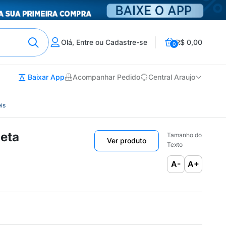
Olá, Entre ou Cadastre-se
R$ 0,00
0
Baixar App
Acompanhar Pedido
Central Araujo
is
neta
Tamanho do
Ver produto
Texto
A-
A+