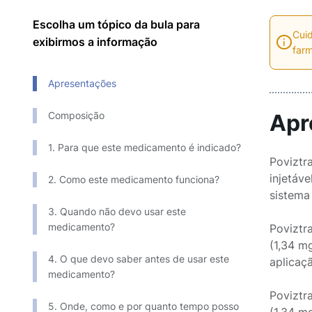
Escolha um tópico da bula para
Cuid
exibirmos a informação
farm
Apresentações
Composição
Apr
1. Para que este medicamento é indicado?
Poviztr
injetáv
2. Como este medicamento funciona?
sistema
3. Quando não devo usar este
medicamento?
Poviztr
(1,34 m
4. O que devo saber antes de usar este
aplicaç
medicamento?
Poviztr
5. Onde, como e por quanto tempo posso