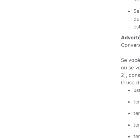
Se
qu
es
Advertê
Convers
Se você
ou se v
2), con
O uso d
us
te
te
te
te