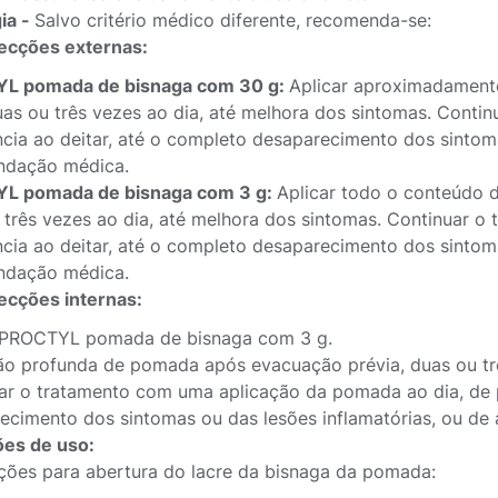
ia -
Salvo critério médico diferente, recomenda-se:
ecções externas:
L pomada de bisnaga com 30 g:
Aplicar aproximadament
duas ou três vezes ao dia, até melhora dos sintomas. Conti
ncia ao deitar, até o completo desaparecimento dos sintom
ndação médica.
L pomada de bisnaga com 3 g:
Aplicar todo o conteúdo d
 três vezes ao dia, até melhora dos sintomas. Continuar o
ncia ao deitar, até o completo desaparecimento dos sintom
ndação médica.
ecções internas:
r PROCTYL pomada de bisnaga com 3 g.
ão profunda de pomada após evacuação prévia, duas ou trê
ar o tratamento com uma aplicação da pomada ao dia, de p
ecimento dos sintomas ou das lesões inflamatórias, ou d
ões de uso:
ções para abertura do lacre da bisnaga da pomada: