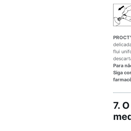
PROCTY
delicad
flui uni
descart
Para nã
Siga co
farmacê
7. 
med