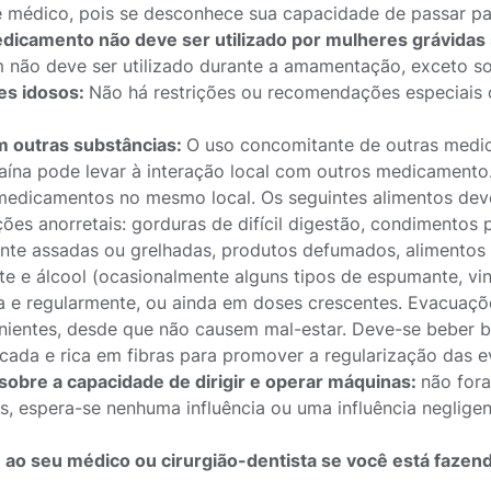
e médico, pois se desconhece sua capacidade de passar par
dicamento não deve ser utilizado por mulheres grávidas 
não deve ser utilizado durante a amamentação, exceto so
es idosos:
Não há restrições ou recomendações especiais 
 outras substâncias:
O uso concomitante de outras medic
aína pode levar à interação local com outros medicamento.
medicamentos no mesmo local. Os seguintes alimentos dev
ções anorretais: gorduras de difícil digestão, condimentos 
nte assadas ou grelhadas, produtos defumados, alimentos
te e álcool (ocasionalmente alguns tipos de espumante, vi
ia e regularmente, ou ainda em doses crescentes. Evacuaçõ
nientes, desde que não causem mal-estar. Deve-se beber b
ficada e rica em fibras para promover a regularização das 
 sobre a capacidade de dirigir e operar máquinas:
não fora
s, espera-se nenhuma influência ou uma influência negligen
 ao seu médico ou cirurgião-dentista se você está faze