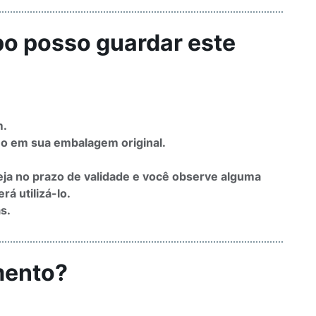
po posso guardar este
m.
o em sua embalagem original.
eja no prazo de validade e você observe alguma
á utilizá-lo.
s.
mento?