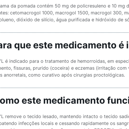
ama da pomada contém 50 mg de policresuleno e 10 mg de 
ntes: cetomacrogol 1000, macrogol 1500, macrogol 300, mac
olueno, dióxido de silício, água purificada e hidróxido de s
Para que este medicamento é 
 é indicado para o tratamento de hemorroidas, em espec
ento, fissuras, prurido (coceira) e eczemas (irritação co
s anorretais, como curativo após cirurgias proctológicas.
Como este medicamento func
 remove o tecido lesado, mantendo intacto o tecido sadio
atendo infecções locais e cessando rapidamente os sangra