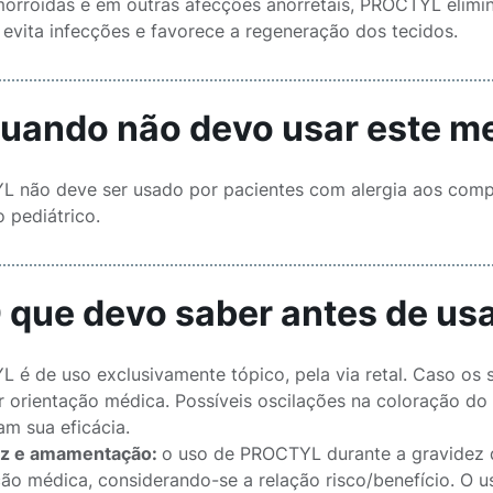
orroidas e em outras afecções anorretais, PROCTYL elimi
, evita infecções e favorece a regeneração dos tecidos.
Quando não devo usar este 
 não deve ser usado por pacientes com alergia aos compo
 pediátrico.
O que devo saber antes de u
 é de uso exclusivamente tópico, pela via retal. Caso os 
r orientação médica. Possíveis oscilações na coloração do
am sua eficácia.
ez e amamentação:
o uso de PROCTYL durante a gravidez d
ção médica, considerando-se a relação risco/benefício. O us