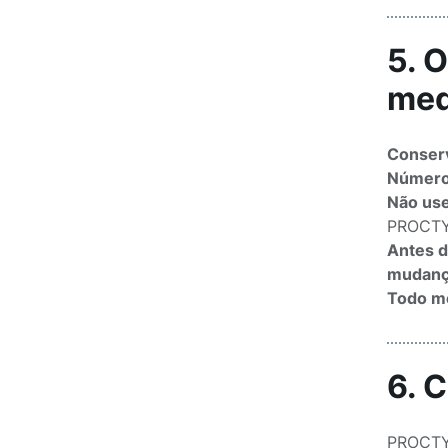
5. 
med
Conserv
Número 
Não use
PROCTY
Antes d
mudança
Todo me
6. 
PROCTYL