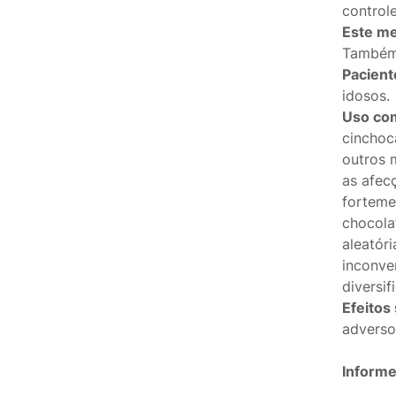
control
Este me
Também 
Pacient
idosos.
Uso com
cinchoc
outros 
as afec
forteme
chocola
aleatór
inconve
diversi
Efeitos
adverso
Informe