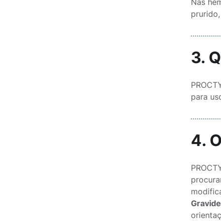
Nas hem
prurido
3. 
PROCTYL
para uso
4. 
PROCTYL
procura
modific
Gravid
orienta