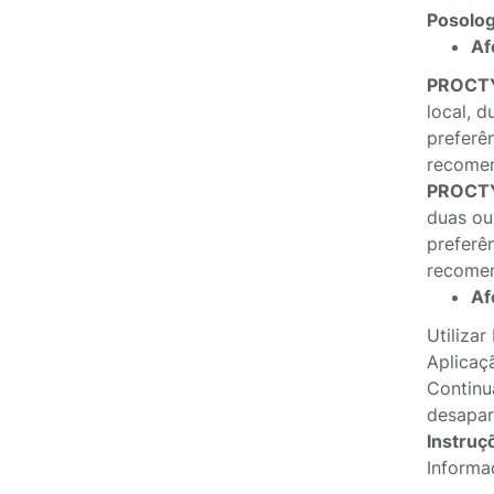
Posolog
Af
PROCTY
local, 
preferê
recome
PROCTY
duas ou
preferê
recome
Af
Utiliza
Aplicaç
Continu
desapar
Instruç
Informa