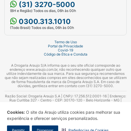
(31) 3270-5000
(BH e Região) Todos os dias, 06h às 00h
0300.313.1010
(Todo Brasil) Todos os dias, 06h às 00h
Termo de Uso
Portal da Privacidade
Covid-19
Código de Ética e Conduta
A Drogaria Araujo S/A informa que o seu site oficial corresponde ao
endereço www.araujo.com.br, não reconhecendo qualquer outro que
utilize indevidamente da sua marca. Para sua segurança recomendamos
que não sejam realizadas compras em sites desconhecidos que se utilizem
de forma fraudulenta da marca da Drogaria Araujo S.A. Em caso de
dúvidas, gentileza entrar em contato com (31) 3270-5000.
Razão Social: Drogaria Araujo S.A | CNPJ: 17.256.512.0001-16 | Endereço:
Rua Curitiba 327 - Centro - CEP: 30170-120 - Belo Horizonte - MG |
Telefones: 0300.313.1010 e (31) 3270-5000 Horário de funcionamento -
06:00h às 00:00h | Consultores técnicos responsáveis: Hairton Ayres
Cookies:
O site da Araujo utiliza cookies para melhorar sua
Azevedo Guimarães – CRF 10.965 | Yasmin Silva Alvarenga – CRF 52.584 -
Consultor substituto: Thiago Aguiar Pinheiro - CRF Nº 13.748. Alvará
experiência e oferecer serviços personalizados.
Sanitário: 2025020713 | Autorização de Funcionamento da Empresa (AFE):
7.16355-1
Permitir
Dispensar
Preferências de Cookies