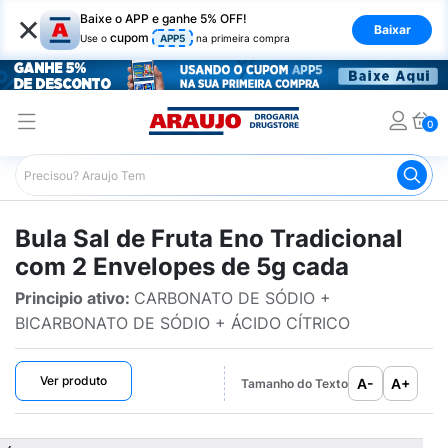
×
Baixe o APP e ganhe 5% OFF!
Baixar
cupom
Use o
APP5
na primeira compra
0
Araujo
Bulário Araujo
Sal de Fruta Eno Tradicional co
Bula Sal de Fruta Eno Tradicional
com 2 Envelopes de 5g cada
Principio ativo:
CARBONATO DE SÓDIO +
BICARBONATO DE SÓDIO + ÁCIDO CÍTRICO
Ver produto
A-
A+
Tamanho do Texto